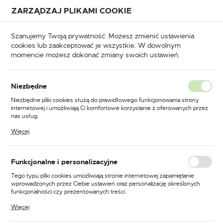
Przejdź do treści.
Przejdź do menu.
Przejdź do wyszukiwarki.
ZARZĄDZAJ PLIKAMI COOKIE
USTAWIENIA REGIONALNE
Szanujemy Twoją prywatność. Możesz zmienić ustawienia
cookies lub zaakceptować je wszystkie. W dowolnym
Lokalizacja
momencie możesz dokonać zmiany swoich ustawień.
Polska
Tarcze szlifierskie
Do stali węglowych i nierdzewnych
Język
Do stali węglowych i
Niezbędne
polski
nierdzewnych
Niezbędne pliki cookies służą do prawidłowego funkcjonowania strony
internetowej i umożliwiają Ci komfortowe korzystanie z oferowanych przez
Waluta
nas usług.
Polski złoty (PLN)
Pliki cookies odpowiadają na podejmowane przez Ciebie działania w celu
Więcej
Wysokiej jakości tarcze
m.in. dostosowania Twoich ustawień preferencji prywatności, logowania czy
wypełniania formularzy. Dzięki plikom cookies strona, z której korzystasz,
szlifierskie dla stali
może działać bez zakłóceń.
ZAPISZ
Funkcjonalne i personalizacyjne
Tego typu pliki cookies umożliwiają stronie internetowej zapamiętanie
W kategorii
Do stali węglowych i nierdzewnych
znajdują
wprowadzonych przez Ciebie ustawień oraz personalizację określonych
się tarcze szlifierskie, które są niezbędnym elementem w
funkcjonalności czy prezentowanych treści.
każdym warsztacie. Te narzędzia są niezastąpione podczas
Dzięki tym plikom cookies możemy zapewnić Ci większy komfort
obróbki stali węglowych i nierdzewnych, pomagając
Więcej
korzystania z funkcjonalności naszej strony poprzez dopasowanie jej do
uzyskać idealnie gładkie powierzchnie. Wykorzystanie
Twoich indywidualnych preferencji. Wyrażenie zgody na funkcjonalne i