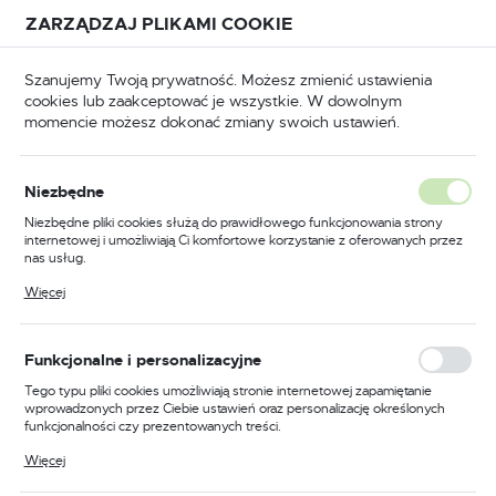
Przejdź do treści.
Przejdź do menu.
Przejdź do wyszukiwarki.
ZARZĄDZAJ PLIKAMI COOKIE
USTAWIENIA REGIONALNE
Szanujemy Twoją prywatność. Możesz zmienić ustawienia
cookies lub zaakceptować je wszystkie. W dowolnym
Lokalizacja
momencie możesz dokonać zmiany swoich ustawień.
Polska
i ścierne do elektronarzędzi
Towary marki FLEXOVIT
Język
Towary marki FLEXOVIT
Niezbędne
(97)
polski
Niezbędne pliki cookies służą do prawidłowego funkcjonowania strony
internetowej i umożliwiają Ci komfortowe korzystanie z oferowanych przez
Waluta
nas usług.
Profesjonalne Materiały
Polski złoty (PLN)
Pliki cookies odpowiadają na podejmowane przez Ciebie działania w celu
Więcej
Ścierne
m.in. dostosowania Twoich ustawień preferencji prywatności, logowania czy
wypełniania formularzy. Dzięki plikom cookies strona, z której korzystasz,
może działać bez zakłóceń.
ZAPISZ
Funkcjonalne i personalizacyjne
FLEXOVIT
jest marką, która zasługuje na szczególną
uwagę. Specjalizuje się w produkcji wysokiej jakości
Tego typu pliki cookies umożliwiają stronie internetowej zapamiętanie
materiałów ściernych, które są niezbędne w każdym
wprowadzonych przez Ciebie ustawień oraz personalizację określonych
funkcjonalności czy prezentowanych treści.
warsztacie. Produkty tej marki charakteryzują się długą
żywotnością i efektywnością, co przekłada się na
Dzięki tym plikom cookies możemy zapewnić Ci większy komfort
Więcej
korzystania z funkcjonalności naszej strony poprzez dopasowanie jej do
oszczędność czasu i pieniędzy.
Twoich indywidualnych preferencji. Wyrażenie zgody na funkcjonalne i