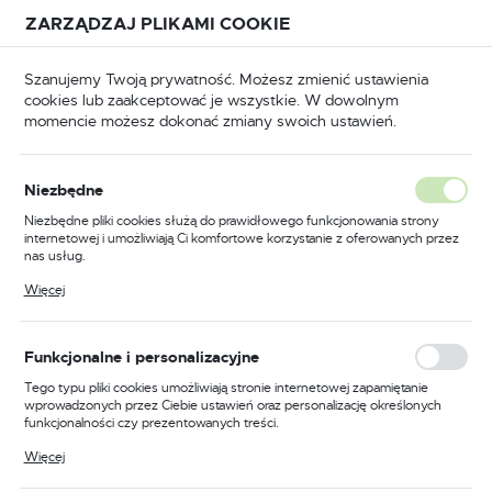
Przejdź do treści.
Przejdź do menu.
Przejdź do wyszukiwarki.
ZARZĄDZAJ PLIKAMI COOKIE
USTAWIENIA REGIONALNE
Szanujemy Twoją prywatność. Możesz zmienić ustawienia
cookies lub zaakceptować je wszystkie. W dowolnym
Lokalizacja
momencie możesz dokonać zmiany swoich ustawień.
Polska
ne
Narzędzia dla elektryków
Końcówki kablowe
Język
Końcówki kablowe
Niezbędne
(7)
polski
Niezbędne pliki cookies służą do prawidłowego funkcjonowania strony
internetowej i umożliwiają Ci komfortowe korzystanie z oferowanych przez
Waluta
nas usług.
Wysokiej jakości końcówki
Polski złoty (PLN)
Pliki cookies odpowiadają na podejmowane przez Ciebie działania w celu
Więcej
kablowe
m.in. dostosowania Twoich ustawień preferencji prywatności, logowania czy
wypełniania formularzy. Dzięki plikom cookies strona, z której korzystasz,
może działać bez zakłóceń.
ZAPISZ
Funkcjonalne i personalizacyjne
W świecie narzędzi dla elektryków,
końcówki kablowe
odgrywają kluczową rolę. Są to nieodzowne elementy
Tego typu pliki cookies umożliwiają stronie internetowej zapamiętanie
każdego zestawu narzędziowego, które służą do łączenia
wprowadzonych przez Ciebie ustawień oraz personalizację określonych
funkcjonalności czy prezentowanych treści.
przewodów i kabli. Wybierając je, warto zwrócić uwagę na
ich jakość, ponieważ od tego zależy efektywność pracy i
Dzięki tym plikom cookies możemy zapewnić Ci większy komfort
Więcej
korzystania z funkcjonalności naszej strony poprzez dopasowanie jej do
bezpieczeństwo użytkowania.
Twoich indywidualnych preferencji. Wyrażenie zgody na funkcjonalne i