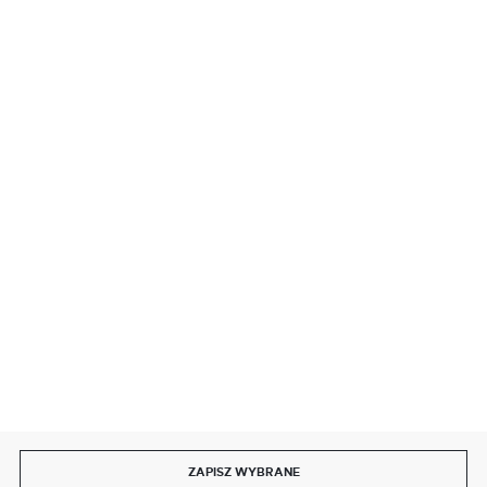
BEZPIECZNE PŁATNOŚCI
SZYBKA DOSTAWA
DOŁĄCZ DO NAS
ZAPISZ WYBRANE