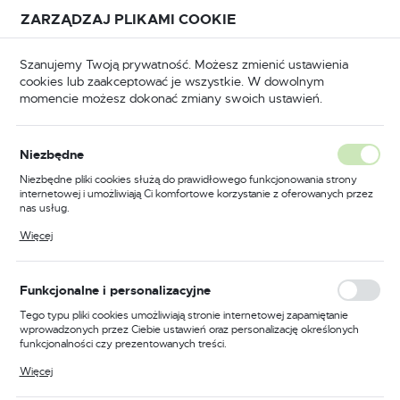
Przejdź do treści.
Przejdź do menu.
Przejdź do wyszukiwarki.
ZARZĄDZAJ PLIKAMI COOKIE
USTAWIENIA REGIONALNE
Szanujemy Twoją prywatność. Możesz zmienić ustawienia
cookies lub zaakceptować je wszystkie. W dowolnym
Lokalizacja
momencie możesz dokonać zmiany swoich ustawień.
Polska
Dom i ogród
Narzędzia ogrodowe
Siekiery
Język
Siekiery
Niezbędne
polski
Niezbędne pliki cookies służą do prawidłowego funkcjonowania strony
internetowej i umożliwiają Ci komfortowe korzystanie z oferowanych przez
Waluta
nas usług.
Wysokiej jakości narzędzia do
Polski złoty (PLN)
Pliki cookies odpowiadają na podejmowane przez Ciebie działania w celu
Więcej
pracy w ogrodzie
m.in. dostosowania Twoich ustawień preferencji prywatności, logowania czy
wypełniania formularzy. Dzięki plikom cookies strona, z której korzystasz,
może działać bez zakłóceń.
ZAPISZ
Funkcjonalne i personalizacyjne
W sklepie delmet.pl znajdują się doskonale wyważone i
wytrzymałe
narzędzia ogrodowe
niezbędne do ciężkiej
Tego typu pliki cookies umożliwiają stronie internetowej zapamiętanie
pracy. Wśród nich wyróżniają się
produkty do rąbania
,
wprowadzonych przez Ciebie ustawień oraz personalizację określonych
funkcjonalności czy prezentowanych treści.
które są niezastąpione w każdym gospodarstwie
domowym i na działce.
Dzięki tym plikom cookies możemy zapewnić Ci większy komfort
Więcej
korzystania z funkcjonalności naszej strony poprzez dopasowanie jej do
Twoich indywidualnych preferencji. Wyrażenie zgody na funkcjonalne i