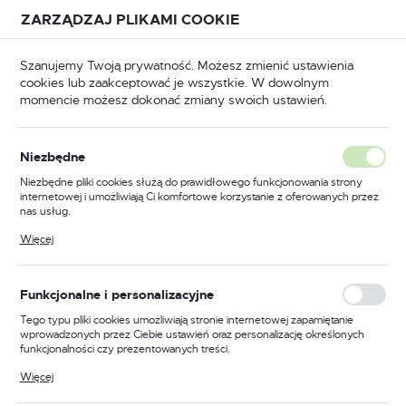
Przejdź do treści.
Przejdź do menu.
Przejdź do wyszukiwarki.
ZARZĄDZAJ PLIKAMI COOKIE
USTAWIENIA REGIONALNE
Szanujemy Twoją prywatność. Możesz zmienić ustawienia
cookies lub zaakceptować je wszystkie. W dowolnym
Lokalizacja
momencie możesz dokonać zmiany swoich ustawień.
Polska
 i elektryczne
Napędy pneumatyczne i elektryczne
Język
Napędy pneumatyczne i
Niezbędne
polski
elektryczne
Niezbędne pliki cookies służą do prawidłowego funkcjonowania strony
internetowej i umożliwiają Ci komfortowe korzystanie z oferowanych przez
Waluta
(168)
nas usług.
Polski złoty (PLN)
Pliki cookies odpowiadają na podejmowane przez Ciebie działania w celu
Więcej
m.in. dostosowania Twoich ustawień preferencji prywatności, logowania czy
wypełniania formularzy. Dzięki plikom cookies strona, z której korzystasz,
może działać bez zakłóceń.
ZAPISZ
Funkcjonalne i personalizacyjne
Tego typu pliki cookies umożliwiają stronie internetowej zapamiętanie
FILTRUJ
Domyślnie
wprowadzonych przez Ciebie ustawień oraz personalizację określonych
funkcjonalności czy prezentowanych treści.
Dzięki tym plikom cookies możemy zapewnić Ci większy komfort
Więcej
korzystania z funkcjonalności naszej strony poprzez dopasowanie jej do
Twoich indywidualnych preferencji. Wyrażenie zgody na funkcjonalne i