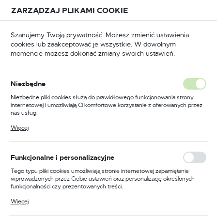
Przejdź do treści.
Przejdź do menu.
Przejdź do wyszukiwarki.
ZARZĄDZAJ PLIKAMI COOKIE
USTAWIENIA REGIONALNE
Szanujemy Twoją prywatność. Możesz zmienić ustawienia
cookies lub zaakceptować je wszystkie. W dowolnym
Lokalizacja
momencie możesz dokonać zmiany swoich ustawień.
Polska
Wg. typu uchwytu
MIG 36
Rozdzielacz gazu
Język
Rozdzielacz gazu
Niezbędne
(4)
polski
Niezbędne pliki cookies służą do prawidłowego funkcjonowania strony
internetowej i umożliwiają Ci komfortowe korzystanie z oferowanych przez
Waluta
nas usług.
Polski złoty (PLN)
Pliki cookies odpowiadają na podejmowane przez Ciebie działania w celu
Więcej
m.in. dostosowania Twoich ustawień preferencji prywatności, logowania czy
wypełniania formularzy. Dzięki plikom cookies strona, z której korzystasz,
może działać bez zakłóceń.
FILTRUJ
Domyślnie
ZAPISZ
Funkcjonalne i personalizacyjne
Tego typu pliki cookies umożliwiają stronie internetowej zapamiętanie
wprowadzonych przez Ciebie ustawień oraz personalizację określonych
funkcjonalności czy prezentowanych treści.
PROMOCJA
Dzięki tym plikom cookies możemy zapewnić Ci większy komfort
Więcej
korzystania z funkcjonalności naszej strony poprzez dopasowanie jej do
Twoich indywidualnych preferencji. Wyrażenie zgody na funkcjonalne i