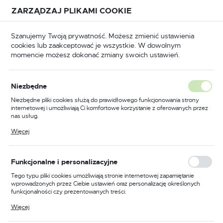
Przejdź do treści.
Przejdź do menu.
Przejdź do wyszukiwarki.
ZARZĄDZAJ PLIKAMI COOKIE
USTAWIENIA REGIONALNE
Szanujemy Twoją prywatność. Możesz zmienić ustawienia
cookies lub zaakceptować je wszystkie. W dowolnym
Lokalizacja
momencie możesz dokonać zmiany swoich ustawień.
Polska
ypu uchwytu
TYP SR 20
Izolator teflonowy TIG
Język
Izolator teflonowy TIG
Niezbędne
(1)
polski
Niezbędne pliki cookies służą do prawidłowego funkcjonowania strony
internetowej i umożliwiają Ci komfortowe korzystanie z oferowanych przez
Waluta
nas usług.
Polski złoty (PLN)
Pliki cookies odpowiadają na podejmowane przez Ciebie działania w celu
Więcej
m.in. dostosowania Twoich ustawień preferencji prywatności, logowania czy
wypełniania formularzy. Dzięki plikom cookies strona, z której korzystasz,
może działać bez zakłóceń.
FILTRUJ
Domyślnie
ZAPISZ
Funkcjonalne i personalizacyjne
Tego typu pliki cookies umożliwiają stronie internetowej zapamiętanie
wprowadzonych przez Ciebie ustawień oraz personalizację określonych
funkcjonalności czy prezentowanych treści.
PROMOCJA
Dzięki tym plikom cookies możemy zapewnić Ci większy komfort
Więcej
korzystania z funkcjonalności naszej strony poprzez dopasowanie jej do
Twoich indywidualnych preferencji. Wyrażenie zgody na funkcjonalne i