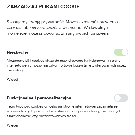
Przejdź do treści.
Przejdź do menu.
Przejdź do wyszukiwarki.
ZARZĄDZAJ PLIKAMI COOKIE
USTAWIENIA REGIONALNE
Szanujemy Twoją prywatność. Możesz zmienić ustawienia
cookies lub zaakceptować je wszystkie. W dowolnym
Lokalizacja
momencie możesz dokonać zmiany swoich ustawień.
Polska
wytu
TYP SR 9
Korpus tulejki (łącznik prądowy)
Język
Korpus tulejki (łącznik
Niezbędne
polski
prądowy)
Niezbędne pliki cookies służą do prawidłowego funkcjonowania strony
internetowej i umożliwiają Ci komfortowe korzystanie z oferowanych przez
Waluta
(12)
nas usług.
Polski złoty (PLN)
Pliki cookies odpowiadają na podejmowane przez Ciebie działania w celu
Więcej
m.in. dostosowania Twoich ustawień preferencji prywatności, logowania czy
wypełniania formularzy. Dzięki plikom cookies strona, z której korzystasz,
może działać bez zakłóceń.
ZAPISZ
Funkcjonalne i personalizacyjne
Tego typu pliki cookies umożliwiają stronie internetowej zapamiętanie
FILTRUJ
Domyślnie
wprowadzonych przez Ciebie ustawień oraz personalizację określonych
funkcjonalności czy prezentowanych treści.
Dzięki tym plikom cookies możemy zapewnić Ci większy komfort
Więcej
korzystania z funkcjonalności naszej strony poprzez dopasowanie jej do
Twoich indywidualnych preferencji. Wyrażenie zgody na funkcjonalne i