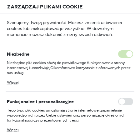
Przejdź do treści.
Przejdź do menu.
Przejdź do wyszukiwarki.
ZARZĄDZAJ PLIKAMI COOKIE
USTAWIENIA REGIONALNE
Szanujemy Twoją prywatność. Możesz zmienić ustawienia
cookies lub zaakceptować je wszystkie. W dowolnym
Lokalizacja
momencie możesz dokonać zmiany swoich ustawień.
Polska
walnictwo
Uchwyty spawalnicze TIG
TYP SR 18
Język
TYP SR 18
Niezbędne
(8)
polski
Niezbędne pliki cookies służą do prawidłowego funkcjonowania strony
internetowej i umożliwiają Ci komfortowe korzystanie z oferowanych przez
Waluta
nas usług.
Polski złoty (PLN)
Pliki cookies odpowiadają na podejmowane przez Ciebie działania w celu
Więcej
4 METRY
8 METRÓW
m.in. dostosowania Twoich ustawień preferencji prywatności, logowania czy
wypełniania formularzy. Dzięki plikom cookies strona, z której korzystasz,
może działać bez zakłóceń.
ZAPISZ
Funkcjonalne i personalizacyjne
Tego typu pliki cookies umożliwiają stronie internetowej zapamiętanie
wprowadzonych przez Ciebie ustawień oraz personalizację określonych
funkcjonalności czy prezentowanych treści.
FILTRUJ
Domyślnie
Dzięki tym plikom cookies możemy zapewnić Ci większy komfort
Więcej
korzystania z funkcjonalności naszej strony poprzez dopasowanie jej do
Twoich indywidualnych preferencji. Wyrażenie zgody na funkcjonalne i