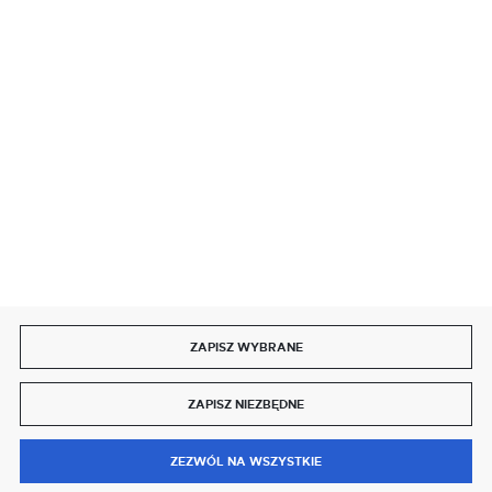
SZYBKA DOSTAWA
DOŁĄCZ DO NAS
ZAPISZ WYBRANE
Copyright by delmet.pl
ZAPISZ NIEZBĘDNE
Agencja interaktywna
[ti]
Powered by
2ClickShop®
0
ZEZWÓL NA WSZYSTKIE
MENU
SZUKAJ
SCHOWEK
MOJE KONTO
KOSZYK