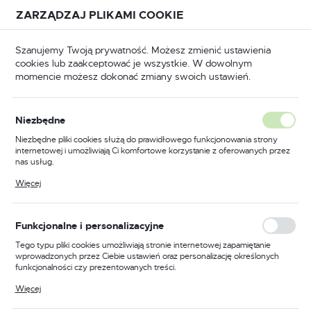
Przejdź do treści.
Przejdź do menu.
Przejdź do wyszukiwarki.
ZARZĄDZAJ PLIKAMI COOKIE
USTAWIENIA REGIONALNE
Szanujemy Twoją prywatność. Możesz zmienić ustawienia
cookies lub zaakceptować je wszystkie. W dowolnym
Lokalizacja
momencie możesz dokonać zmiany swoich ustawień.
Polska
Strona główna
Porady
Język
Porady
Niezbędne
polski
Niezbędne pliki cookies służą do prawidłowego funkcjonowania strony
internetowej i umożliwiają Ci komfortowe korzystanie z oferowanych przez
Waluta
nas usług.
Polski złoty (PLN)
Pliki cookies odpowiadają na podejmowane przez Ciebie działania w celu
Więcej
m.in. dostosowania Twoich ustawień preferencji prywatności, logowania czy
Zapisz się do newslettera
wypełniania formularzy. Dzięki plikom cookies strona, z której korzystasz,
może działać bez zakłóceń.
ZAPISZ
Funkcjonalne i personalizacyjne
Zapisz się do newslettera na naszym sklepie
Tego typu pliki cookies umożliwiają stronie internetowej zapamiętanie
internetowym i otrzymuj informacje o nowościach i
wprowadzonych przez Ciebie ustawień oraz personalizację określonych
promocjach.
funkcjonalności czy prezentowanych treści.
Dzięki tym plikom cookies możemy zapewnić Ci większy komfort
Więcej
korzystania z funkcjonalności naszej strony poprzez dopasowanie jej do
ZAPISZ SIĘ
Twoich indywidualnych preferencji. Wyrażenie zgody na funkcjonalne i