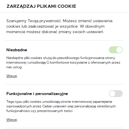
Przejdź do treści.
Przejdź do menu.
Przejdź do wyszukiwarki.
ZARZĄDZAJ PLIKAMI COOKIE
USTAWIENIA REGIONALNE
Szanujemy Twoją prywatność. Możesz zmienić ustawienia
cookies lub zaakceptować je wszystkie. W dowolnym
Lokalizacja
momencie możesz dokonać zmiany swoich ustawień.
Polska
Ochrona dróg oddechowych
Akcesoria do masek
Język
Akcesoria do masek
Niezbędne
(17)
polski
Niezbędne pliki cookies służą do prawidłowego funkcjonowania strony
internetowej i umożliwiają Ci komfortowe korzystanie z oferowanych przez
Waluta
nas usług.
Polski złoty (PLN)
Pliki cookies odpowiadają na podejmowane przez Ciebie działania w celu
Więcej
m.in. dostosowania Twoich ustawień preferencji prywatności, logowania czy
wypełniania formularzy. Dzięki plikom cookies strona, z której korzystasz,
może działać bez zakłóceń.
FILTRUJ
Domyślnie
ZAPISZ
Funkcjonalne i personalizacyjne
Tego typu pliki cookies umożliwiają stronie internetowej zapamiętanie
wprowadzonych przez Ciebie ustawień oraz personalizację określonych
funkcjonalności czy prezentowanych treści.
PROMOCJA
Dzięki tym plikom cookies możemy zapewnić Ci większy komfort
Więcej
korzystania z funkcjonalności naszej strony poprzez dopasowanie jej do
Twoich indywidualnych preferencji. Wyrażenie zgody na funkcjonalne i