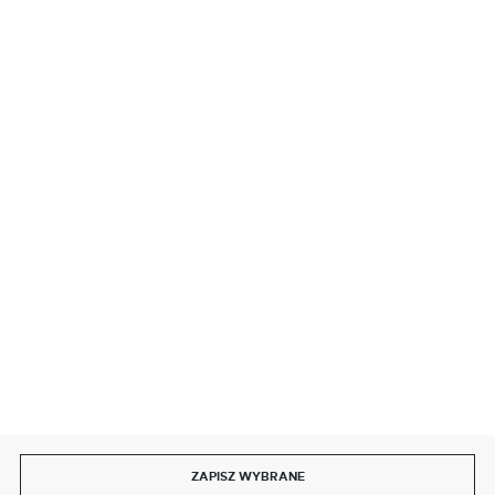
BEZPIECZNE PŁATNOŚCI
SZYBKA DOSTAWA
DOŁĄCZ DO NAS
ZAPISZ WYBRANE