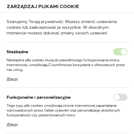
Przejdź do treści.
Przejdź do menu.
Przejdź do wyszukiwarki.
ZARZĄDZAJ PLIKAMI COOKIE
USTAWIENIA REGIONALNE
Szanujemy Twoją prywatność. Możesz zmienić ustawienia
cookies lub zaakceptować je wszystkie. W dowolnym
Lokalizacja
momencie możesz dokonać zmiany swoich ustawień.
Polska
wna
Akcesoria
Akcesoria do stołów podnośnych
Język
Akcesoria do stołów
Niezbędne
polski
podnośnych
Niezbędne pliki cookies służą do prawidłowego funkcjonowania strony
internetowej i umożliwiają Ci komfortowe korzystanie z oferowanych przez
Waluta
(26)
nas usług.
Polski złoty (PLN)
Pliki cookies odpowiadają na podejmowane przez Ciebie działania w celu
Więcej
m.in. dostosowania Twoich ustawień preferencji prywatności, logowania czy
wypełniania formularzy. Dzięki plikom cookies strona, z której korzystasz,
może działać bez zakłóceń.
ZAPISZ
Funkcjonalne i personalizacyjne
Tego typu pliki cookies umożliwiają stronie internetowej zapamiętanie
FILTRUJ
Domyślnie
wprowadzonych przez Ciebie ustawień oraz personalizację określonych
funkcjonalności czy prezentowanych treści.
Dzięki tym plikom cookies możemy zapewnić Ci większy komfort
Więcej
korzystania z funkcjonalności naszej strony poprzez dopasowanie jej do
Twoich indywidualnych preferencji. Wyrażenie zgody na funkcjonalne i