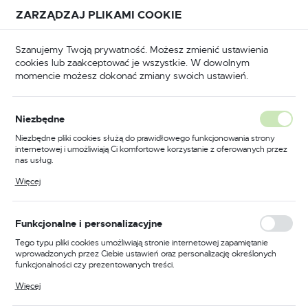
Przejdź do treści.
Przejdź do menu.
Przejdź do wyszukiwarki.
ZARZĄDZAJ PLIKAMI COOKIE
USTAWIENIA REGIONALNE
Szanujemy Twoją prywatność. Możesz zmienić ustawienia
cookies lub zaakceptować je wszystkie. W dowolnym
Lokalizacja
momencie możesz dokonać zmiany swoich ustawień.
Polska
oria
Akcesoria do szorowarek i szorowarek-suszarek
Język
Akcesoria do szorowarek i
Niezbędne
polski
szorowarek-suszarek
Niezbędne pliki cookies służą do prawidłowego funkcjonowania strony
internetowej i umożliwiają Ci komfortowe korzystanie z oferowanych przez
Waluta
(188)
nas usług.
Polski złoty (PLN)
Pliki cookies odpowiadają na podejmowane przez Ciebie działania w celu
Więcej
m.in. dostosowania Twoich ustawień preferencji prywatności, logowania czy
wypełniania formularzy. Dzięki plikom cookies strona, z której korzystasz,
może działać bez zakłóceń.
ZAPISZ
AKCESORIA POZOSTAŁE
SZCZOTKA TARC
Funkcjonalne i personalizacyjne
Tego typu pliki cookies umożliwiają stronie internetowej zapamiętanie
wprowadzonych przez Ciebie ustawień oraz personalizację określonych
funkcjonalności czy prezentowanych treści.
Dzięki tym plikom cookies możemy zapewnić Ci większy komfort
Więcej
korzystania z funkcjonalności naszej strony poprzez dopasowanie jej do
Twoich indywidualnych preferencji. Wyrażenie zgody na funkcjonalne i