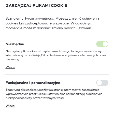
Przejdź do treści.
Przejdź do menu.
Przejdź do wyszukiwarki.
ZARZĄDZAJ PLIKAMI COOKIE
USTAWIENIA REGIONALNE
Szanujemy Twoją prywatność. Możesz zmienić ustawienia
cookies lub zaakceptować je wszystkie. W dowolnym
Lokalizacja
momencie możesz dokonać zmiany swoich ustawień.
Polska
Technika połączeń
Zszywki tapicerskie, przemysłowe
Język
Niezbędne
polski
Poprzedni
Następny
Niezbędne pliki cookies służą do prawidłowego funkcjonowania strony
internetowej i umożliwiają Ci komfortowe korzystanie z oferowanych przez
Waluta
nas usług.
Zszywki tapicerskie 4 mm
Polski złoty (PLN)
Pliki cookies odpowiadają na podejmowane przez Ciebie działania w celu
Więcej
m.in. dostosowania Twoich ustawień preferencji prywatności, logowania czy
806070
wypełniania formularzy. Dzięki plikom cookies strona, z której korzystasz,
może działać bez zakłóceń.
ZAPISZ
Funkcjonalne i personalizacyjne
Tego typu pliki cookies umożliwiają stronie internetowej zapamiętanie
wprowadzonych przez Ciebie ustawień oraz personalizację określonych
funkcjonalności czy prezentowanych treści.
Dzięki tym plikom cookies możemy zapewnić Ci większy komfort
Więcej
korzystania z funkcjonalności naszej strony poprzez dopasowanie jej do
Twoich indywidualnych preferencji. Wyrażenie zgody na funkcjonalne i