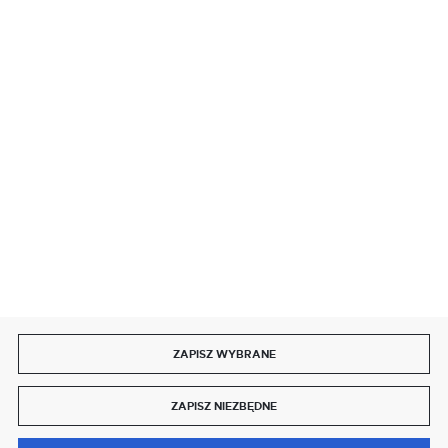
BEZPIECZNE PŁATNOŚCI
SZYBKA DOSTAWA
DOŁĄCZ DO NAS
ZAPISZ WYBRANE
Copyright by delmet.pl
ZAPISZ NIEZBĘDNE
Agencja interaktywna
[ti]
Powered by
2ClickShop®
0