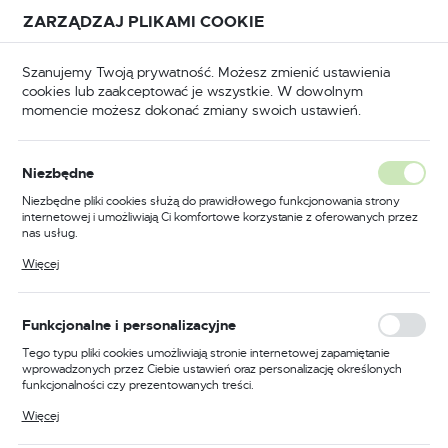
Przejdź do treści.
Przejdź do menu.
Przejdź do wyszukiwarki.
ZARZĄDZAJ PLIKAMI COOKIE
USTAWIENIA REGIONALNE
Szanujemy Twoją prywatność. Możesz zmienić ustawienia
cookies lub zaakceptować je wszystkie. W dowolnym
Lokalizacja
momencie możesz dokonać zmiany swoich ustawień.
Polska
Najnowsze aktualności
Język
Niezbędne
polski
Niezbędne pliki cookies służą do prawidłowego funkcjonowania strony
internetowej i umożliwiają Ci komfortowe korzystanie z oferowanych przez
Waluta
nas usług.
Polski złoty (PLN)
Pliki cookies odpowiadają na podejmowane przez Ciebie działania w celu
Więcej
m.in. dostosowania Twoich ustawień preferencji prywatności, logowania czy
wypełniania formularzy. Dzięki plikom cookies strona, z której korzystasz,
może działać bez zakłóceń.
ZAPISZ
Funkcjonalne i personalizacyjne
Tego typu pliki cookies umożliwiają stronie internetowej zapamiętanie
wprowadzonych przez Ciebie ustawień oraz personalizację określonych
funkcjonalności czy prezentowanych treści.
Dzięki tym plikom cookies możemy zapewnić Ci większy komfort
Więcej
korzystania z funkcjonalności naszej strony poprzez dopasowanie jej do
Twoich indywidualnych preferencji. Wyrażenie zgody na funkcjonalne i