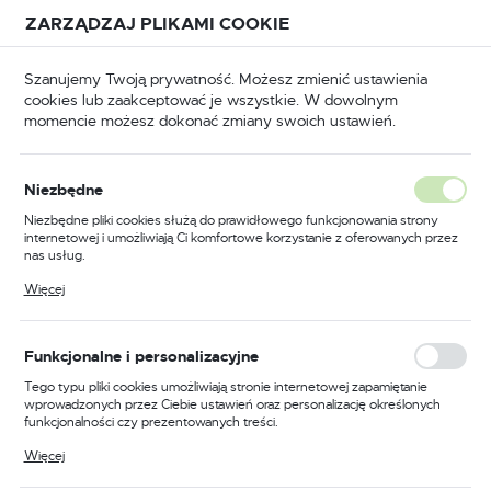
Przejdź do treści.
Przejdź do menu.
Przejdź do wyszukiwarki.
ZARZĄDZAJ PLIKAMI COOKIE
USTAWIENIA REGIONALNE
Szanujemy Twoją prywatność. Możesz zmienić ustawienia
cookies lub zaakceptować je wszystkie. W dowolnym
Lokalizacja
momencie możesz dokonać zmiany swoich ustawień.
Polska
Język
Niezbędne
GIA I ZRÓWNOWAŻONY ROZWÓJ
polski
Niezbędne pliki cookies służą do prawidłowego funkcjonowania strony
Czym jest zrównoważony
internetowej i umożliwiają Ci komfortowe korzystanie z oferowanych przez
Waluta
nas usług.
rozwój?
Polski złoty (PLN)
Pliki cookies odpowiadają na podejmowane przez Ciebie działania w celu
Więcej
m.in. dostosowania Twoich ustawień preferencji prywatności, logowania czy
14 - 11 - 2019
wypełniania formularzy. Dzięki plikom cookies strona, z której korzystasz,
może działać bez zakłóceń.
ZAPISZ
Funkcjonalne i personalizacyjne
Tego typu pliki cookies umożliwiają stronie internetowej zapamiętanie
wprowadzonych przez Ciebie ustawień oraz personalizację określonych
funkcjonalności czy prezentowanych treści.
Dzięki tym plikom cookies możemy zapewnić Ci większy komfort
Więcej
korzystania z funkcjonalności naszej strony poprzez dopasowanie jej do
Twoich indywidualnych preferencji. Wyrażenie zgody na funkcjonalne i