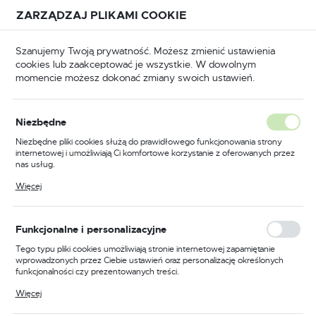
Przejdź do treści.
Przejdź do menu.
Przejdź do wyszukiwarki.
ZARZĄDZAJ PLIKAMI COOKIE
USTAWIENIA REGIONALNE
Szanujemy Twoją prywatność. Możesz zmienić ustawienia
cookies lub zaakceptować je wszystkie. W dowolnym
Lokalizacja
momencie możesz dokonać zmiany swoich ustawień.
Polska
Język
Niezbędne
GIA I ZRÓWNOWAŻONY ROZWÓJ
polski
Niezbędne pliki cookies służą do prawidłowego funkcjonowania strony
Dlaczego potrzebujemy
internetowej i umożliwiają Ci komfortowe korzystanie z oferowanych przez
Waluta
nas usług.
zielonej transformacji?
Polski złoty (PLN)
Pliki cookies odpowiadają na podejmowane przez Ciebie działania w celu
Więcej
m.in. dostosowania Twoich ustawień preferencji prywatności, logowania czy
10 - 02 - 2022
wypełniania formularzy. Dzięki plikom cookies strona, z której korzystasz,
może działać bez zakłóceń.
ZAPISZ
Funkcjonalne i personalizacyjne
Tego typu pliki cookies umożliwiają stronie internetowej zapamiętanie
wprowadzonych przez Ciebie ustawień oraz personalizację określonych
funkcjonalności czy prezentowanych treści.
Dzięki tym plikom cookies możemy zapewnić Ci większy komfort
Więcej
korzystania z funkcjonalności naszej strony poprzez dopasowanie jej do
Twoich indywidualnych preferencji. Wyrażenie zgody na funkcjonalne i