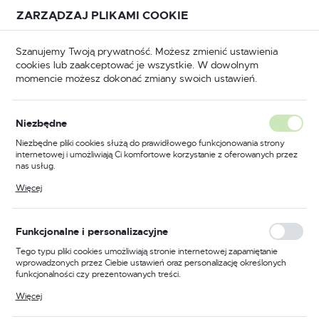
Przejdź do treści.
Przejdź do menu.
Przejdź do wyszukiwarki.
ZARZĄDZAJ PLIKAMI COOKIE
USTAWIENIA REGIONALNE
Szanujemy Twoją prywatność. Możesz zmienić ustawienia
cookies lub zaakceptować je wszystkie. W dowolnym
Lokalizacja
momencie możesz dokonać zmiany swoich ustawień.
Polska
Język
Niezbędne
GIA I ZRÓWNOWAŻONY ROZWÓJ
polski
Niezbędne pliki cookies służą do prawidłowego funkcjonowania strony
Jak prawidłowo utylizować
internetowej i umożliwiają Ci komfortowe korzystanie z oferowanych przez
Waluta
nas usług.
elektonarzędzia?
Polski złoty (PLN)
Pliki cookies odpowiadają na podejmowane przez Ciebie działania w celu
Więcej
m.in. dostosowania Twoich ustawień preferencji prywatności, logowania czy
18 - 05 - 2021
wypełniania formularzy. Dzięki plikom cookies strona, z której korzystasz,
może działać bez zakłóceń.
ZAPISZ
Funkcjonalne i personalizacyjne
Tego typu pliki cookies umożliwiają stronie internetowej zapamiętanie
wprowadzonych przez Ciebie ustawień oraz personalizację określonych
funkcjonalności czy prezentowanych treści.
Dzięki tym plikom cookies możemy zapewnić Ci większy komfort
Więcej
korzystania z funkcjonalności naszej strony poprzez dopasowanie jej do
Twoich indywidualnych preferencji. Wyrażenie zgody na funkcjonalne i