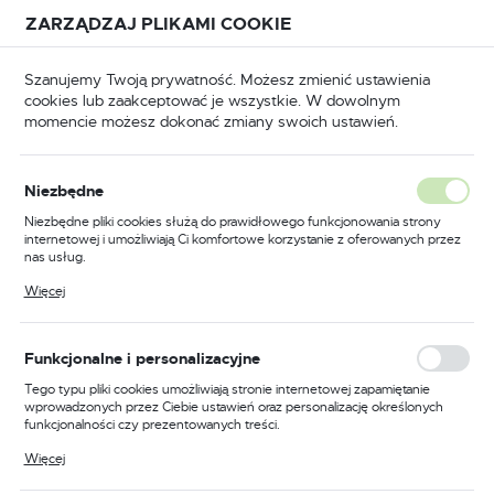
Przejdź do treści.
Przejdź do menu.
Przejdź do wyszukiwarki.
ZARZĄDZAJ PLIKAMI COOKIE
USTAWIENIA REGIONALNE
Szanujemy Twoją prywatność. Możesz zmienić ustawienia
cookies lub zaakceptować je wszystkie. W dowolnym
Lokalizacja
momencie możesz dokonać zmiany swoich ustawień.
Polska
Język
Niezbędne
GIA I ZRÓWNOWAŻONY ROZWÓJ
polski
Niezbędne pliki cookies służą do prawidłowego funkcjonowania strony
Przekreślony kontener - co
internetowej i umożliwiają Ci komfortowe korzystanie z oferowanych przez
Waluta
nas usług.
oznacza ten symbol?
Polski złoty (PLN)
Pliki cookies odpowiadają na podejmowane przez Ciebie działania w celu
Więcej
m.in. dostosowania Twoich ustawień preferencji prywatności, logowania czy
19 - 07 - 2022
wypełniania formularzy. Dzięki plikom cookies strona, z której korzystasz,
może działać bez zakłóceń.
ZAPISZ
Funkcjonalne i personalizacyjne
Tego typu pliki cookies umożliwiają stronie internetowej zapamiętanie
wprowadzonych przez Ciebie ustawień oraz personalizację określonych
funkcjonalności czy prezentowanych treści.
Dzięki tym plikom cookies możemy zapewnić Ci większy komfort
Więcej
korzystania z funkcjonalności naszej strony poprzez dopasowanie jej do
Twoich indywidualnych preferencji. Wyrażenie zgody na funkcjonalne i