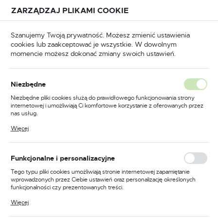
Przejdź do treści.
Przejdź do menu.
Przejdź do wyszukiwarki.
ZARZĄDZAJ PLIKAMI COOKIE
USTAWIENIA REGIONALNE
Szanujemy Twoją prywatność. Możesz zmienić ustawienia
cookies lub zaakceptować je wszystkie. W dowolnym
Lokalizacja
momencie możesz dokonać zmiany swoich ustawień.
Polska
Narzędzia ręczne
Wkrętaki
Wkrętaki płaskie
Język
Niezbędne
polski
Następny
Niezbędne pliki cookies służą do prawidłowego funkcjonowania strony
internetowej i umożliwiają Ci komfortowe korzystanie z oferowanych przez
Waluta
nas usług.
Wkrętak płaski, betagrip,
Polski złoty (PLN)
Pliki cookies odpowiadają na podejmowane przez Ciebie działania w celu
Więcej
m.in. dostosowania Twoich ustawień preferencji prywatności, logowania czy
model 1260, 10x200mm
wypełniania formularzy. Dzięki plikom cookies strona, z której korzystasz,
może działać bez zakłóceń.
ZAPISZ
Funkcjonalne i personalizacyjne
PROMOCJA
Tego typu pliki cookies umożliwiają stronie internetowej zapamiętanie
wprowadzonych przez Ciebie ustawień oraz personalizację określonych
funkcjonalności czy prezentowanych treści.
Dzięki tym plikom cookies możemy zapewnić Ci większy komfort
Więcej
korzystania z funkcjonalności naszej strony poprzez dopasowanie jej do
Twoich indywidualnych preferencji. Wyrażenie zgody na funkcjonalne i