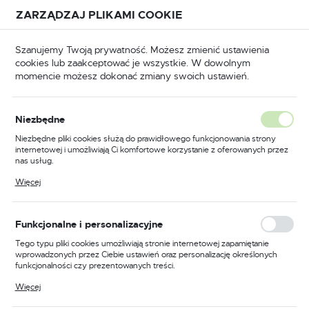
Przejdź do treści.
Przejdź do menu.
Przejdź do wyszukiwarki.
ZARZĄDZAJ PLIKAMI COOKIE
USTAWIENIA REGIONALNE
Szanujemy Twoją prywatność. Możesz zmienić ustawienia
cookies lub zaakceptować je wszystkie. W dowolnym
Lokalizacja
momencie możesz dokonać zmiany swoich ustawień.
Polska
robocze
Rękawice robocze ogólnego przeznaczenia
Język
Niezbędne
polski
Poprzedni
Następny
Niezbędne pliki cookies służą do prawidłowego funkcjonowania strony
internetowej i umożliwiają Ci komfortowe korzystanie z oferowanych przez
Waluta
nas usług.
Czarne rękawice robocze
Polski złoty (PLN)
Pliki cookies odpowiadają na podejmowane przez Ciebie działania w celu
Więcej
m.in. dostosowania Twoich ustawień preferencji prywatności, logowania czy
nylonowe FF Bunting Light 8
wypełniania formularzy. Dzięki plikom cookies strona, z której korzystasz,
może działać bez zakłóceń.
ZAPISZ
Funkcjonalne i personalizacyjne
Tego typu pliki cookies umożliwiają stronie internetowej zapamiętanie
wprowadzonych przez Ciebie ustawień oraz personalizację określonych
funkcjonalności czy prezentowanych treści.
Dzięki tym plikom cookies możemy zapewnić Ci większy komfort
Więcej
korzystania z funkcjonalności naszej strony poprzez dopasowanie jej do
Twoich indywidualnych preferencji. Wyrażenie zgody na funkcjonalne i