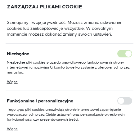
Przejdź do treści.
Przejdź do menu.
Przejdź do wyszukiwarki.
ZARZĄDZAJ PLIKAMI COOKIE
USTAWIENIA REGIONALNE
Szanujemy Twoją prywatność. Możesz zmienić ustawienia
cookies lub zaakceptować je wszystkie. W dowolnym
Lokalizacja
momencie możesz dokonać zmiany swoich ustawień.
Polska
Strona główna
BHP
Język
BHP
Niezbędne
(25591)
polski
Niezbędne pliki cookies służą do prawidłowego funkcjonowania strony
internetowej i umożliwiają Ci komfortowe korzystanie z oferowanych przez
Waluta
nas usług.
Polski złoty (PLN)
Pliki cookies odpowiadają na podejmowane przez Ciebie działania w celu
Więcej
BUTY ROBOCZE
ODZIEŻ ROBOCZA
m.in. dostosowania Twoich ustawień preferencji prywatności, logowania czy
wypełniania formularzy. Dzięki plikom cookies strona, z której korzystasz,
może działać bez zakłóceń.
ZAPISZ
Funkcjonalne i personalizacyjne
Tego typu pliki cookies umożliwiają stronie internetowej zapamiętanie
wprowadzonych przez Ciebie ustawień oraz personalizację określonych
funkcjonalności czy prezentowanych treści.
FILTRUJ
Domyślnie
Dzięki tym plikom cookies możemy zapewnić Ci większy komfort
Więcej
korzystania z funkcjonalności naszej strony poprzez dopasowanie jej do
Twoich indywidualnych preferencji. Wyrażenie zgody na funkcjonalne i