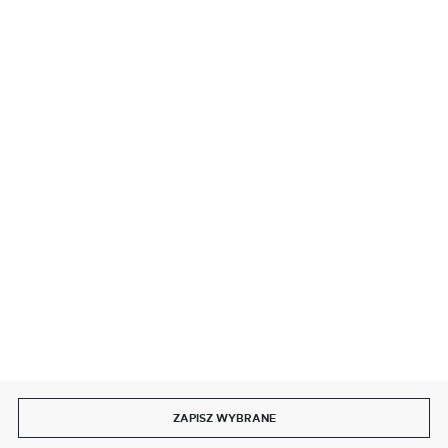
BEZPIECZNE PŁATNOŚCI
SZYBKA DOSTAWA
DOŁĄCZ DO NAS
ZAPISZ WYBRANE