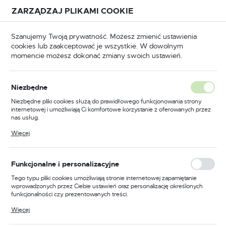
Przejdź do treści.
Przejdź do menu.
Przejdź do wyszukiwarki.
ZARZĄDZAJ PLIKAMI COOKIE
USTAWIENIA REGIONALNE
Szanujemy Twoją prywatność. Możesz zmienić ustawienia
cookies lub zaakceptować je wszystkie. W dowolnym
Lokalizacja
momencie możesz dokonać zmiany swoich ustawień.
Polska
BLOG
Aktualności
Porady
Język
Niezbędne
polski
Ostatnio na blogu
Niezbędne pliki cookies służą do prawidłowego funkcjonowania strony
internetowej i umożliwiają Ci komfortowe korzystanie z oferowanych przez
Waluta
nas usług.
Polski złoty (PLN)
Pliki cookies odpowiadają na podejmowane przez Ciebie działania w celu
Więcej
m.in. dostosowania Twoich ustawień preferencji prywatności, logowania czy
wypełniania formularzy. Dzięki plikom cookies strona, z której korzystasz,
może działać bez zakłóceń.
ZAPISZ
Funkcjonalne i personalizacyjne
Tego typu pliki cookies umożliwiają stronie internetowej zapamiętanie
wprowadzonych przez Ciebie ustawień oraz personalizację określonych
funkcjonalności czy prezentowanych treści.
Dzięki tym plikom cookies możemy zapewnić Ci większy komfort
Więcej
korzystania z funkcjonalności naszej strony poprzez dopasowanie jej do
Twoich indywidualnych preferencji. Wyrażenie zgody na funkcjonalne i