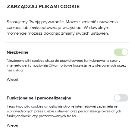
Przejdź do treści.
Przejdź do menu.
Przejdź do wyszukiwarki.
ZARZĄDZAJ PLIKAMI COOKIE
USTAWIENIA REGIONALNE
Szanujemy Twoją prywatność. Możesz zmienić ustawienia
cookies lub zaakceptować je wszystkie. W dowolnym
Lokalizacja
momencie możesz dokonać zmiany swoich ustawień.
Polska
Dom i ogród
Turystyka
Blokady rowerowe
Język
Blokady rowerowe
Niezbędne
(29)
polski
Niezbędne pliki cookies służą do prawidłowego funkcjonowania strony
internetowej i umożliwiają Ci komfortowe korzystanie z oferowanych przez
Waluta
nas usług.
Zabezpieczenia rowerowe dla
Polski złoty (PLN)
Pliki cookies odpowiadają na podejmowane przez Ciebie działania w celu
Więcej
każdego
m.in. dostosowania Twoich ustawień preferencji prywatności, logowania czy
wypełniania formularzy. Dzięki plikom cookies strona, z której korzystasz,
może działać bez zakłóceń.
ZAPISZ
Funkcjonalne i personalizacyjne
Delmet.pl oferuje szeroki wybór
zabezpieczeń
rowerowych
, które są niezbędne dla każdego miłośnika
Tego typu pliki cookies umożliwiają stronie internetowej zapamiętanie
dwóch kółek. Bez względu na to, czy jesteś
wprowadzonych przez Ciebie ustawień oraz personalizację określonych
funkcjonalności czy prezentowanych treści.
weekendowym rowerzystą, czy codziennym
użytkownikiem, odpowiednie zabezpieczenie Twojego
Dzięki tym plikom cookies możemy zapewnić Ci większy komfort
Więcej
korzystania z funkcjonalności naszej strony poprzez dopasowanie jej do
roweru powinno być priorytetem.
Twoich indywidualnych preferencji. Wyrażenie zgody na funkcjonalne i