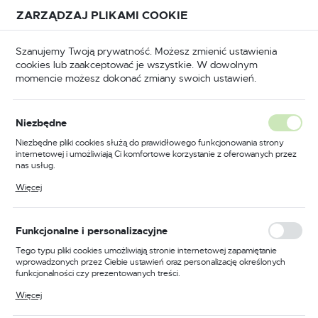
Przejdź do treści.
Przejdź do menu.
Przejdź do wyszukiwarki.
ZARZĄDZAJ PLIKAMI COOKIE
USTAWIENIA REGIONALNE
Szanujemy Twoją prywatność. Możesz zmienić ustawienia
cookies lub zaakceptować je wszystkie. W dowolnym
Lokalizacja
momencie możesz dokonać zmiany swoich ustawień.
Polska
a w czasie pracy na wysokości
Bloki samohamowne
Język
Bloki samohamowne
Niezbędne
(6)
polski
Niezbędne pliki cookies służą do prawidłowego funkcjonowania strony
internetowej i umożliwiają Ci komfortowe korzystanie z oferowanych przez
Waluta
nas usług.
Polski złoty (PLN)
Pliki cookies odpowiadają na podejmowane przez Ciebie działania w celu
Więcej
m.in. dostosowania Twoich ustawień preferencji prywatności, logowania czy
wypełniania formularzy. Dzięki plikom cookies strona, z której korzystasz,
może działać bez zakłóceń.
FILTRUJ
Domyślnie
ZAPISZ
Funkcjonalne i personalizacyjne
Tego typu pliki cookies umożliwiają stronie internetowej zapamiętanie
wprowadzonych przez Ciebie ustawień oraz personalizację określonych
funkcjonalności czy prezentowanych treści.
Dzięki tym plikom cookies możemy zapewnić Ci większy komfort
Więcej
korzystania z funkcjonalności naszej strony poprzez dopasowanie jej do
Twoich indywidualnych preferencji. Wyrażenie zgody na funkcjonalne i