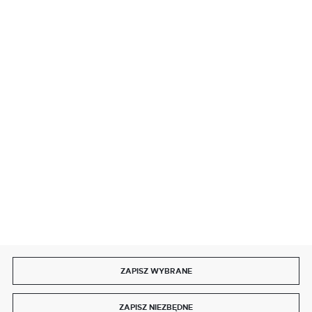
BEZPIECZNE PŁATNOŚCI
SZYBKA DOSTAWA
DOŁĄCZ DO NAS
ZAPISZ WYBRANE
Copyright by delmet.pl
ZAPISZ NIEZBĘDNE