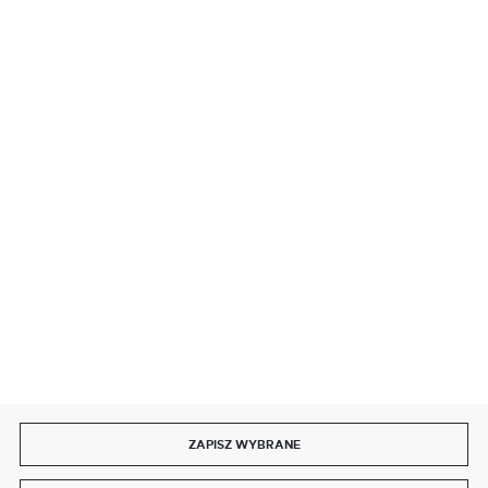
BEZPIECZNE PŁATNOŚCI
SZYBKA DOSTAWA
DOŁĄCZ DO NAS
ZAPISZ WYBRANE
Copyright by delmet.pl