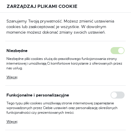
Przejdź do treści.
Przejdź do menu.
Przejdź do wyszukiwarki.
ZARZĄDZAJ PLIKAMI COOKIE
USTAWIENIA REGIONALNE
Szanujemy Twoją prywatność. Możesz zmienić ustawienia
cookies lub zaakceptować je wszystkie. W dowolnym
Lokalizacja
momencie możesz dokonać zmiany swoich ustawień.
Polska
zoty piłek ręcznych
Brzeszczoty ręczne - typ RAMb
Język
Brzeszczoty ręczne - typ
Niezbędne
polski
RAMb
Niezbędne pliki cookies służą do prawidłowego funkcjonowania strony
internetowej i umożliwiają Ci komfortowe korzystanie z oferowanych przez
Waluta
nas usług.
Polski złoty (PLN)
Pliki cookies odpowiadają na podejmowane przez Ciebie działania w celu
Więcej
Brzeszczoty ręczne - typ
m.in. dostosowania Twoich ustawień preferencji prywatności, logowania czy
wypełniania formularzy. Dzięki plikom cookies strona, z której korzystasz,
RAMb: Niezbędne narzędzie
może działać bez zakłóceń.
ZAPISZ
Funkcjonalne i personalizacyjne
dla profesjonalistów
Tego typu pliki cookies umożliwiają stronie internetowej zapamiętanie
wprowadzonych przez Ciebie ustawień oraz personalizację określonych
funkcjonalności czy prezentowanych treści.
W świecie
profesjonalnych narzędzi
, brzeszczoty ręczne
typu RAMb są niezbędnym elementem każdego warsztatu.
Dzięki tym plikom cookies możemy zapewnić Ci większy komfort
Więcej
korzystania z funkcjonalności naszej strony poprzez dopasowanie jej do
Te wyjątkowe narzędzia, znane ze swojej wytrzymałości i
Twoich indywidualnych preferencji. Wyrażenie zgody na funkcjonalne i
precyzji, są idealne do cięcia różnych materiałów, od