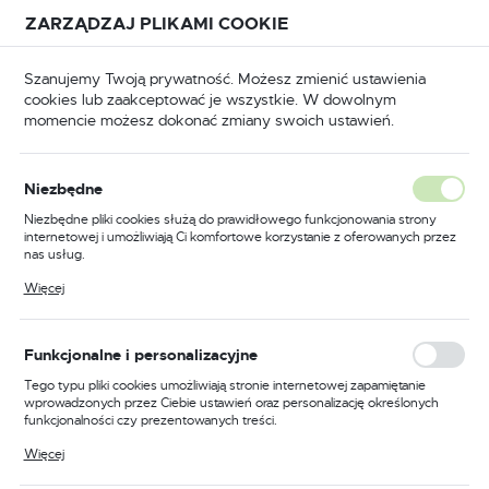
Przejdź do treści.
Przejdź do menu.
Przejdź do wyszukiwarki.
ZARZĄDZAJ PLIKAMI COOKIE
USTAWIENIA REGIONALNE
Szanujemy Twoją prywatność. Możesz zmienić ustawienia
cookies lub zaakceptować je wszystkie. W dowolnym
Lokalizacja
momencie możesz dokonać zmiany swoich ustawień.
Polska
BHP
Akcesoria BHP
Chusteczki przemysłowe
Język
Chusteczki przemysłowe
Niezbędne
(3)
polski
Niezbędne pliki cookies służą do prawidłowego funkcjonowania strony
internetowej i umożliwiają Ci komfortowe korzystanie z oferowanych przez
Waluta
nas usług.
Polski złoty (PLN)
Pliki cookies odpowiadają na podejmowane przez Ciebie działania w celu
Więcej
m.in. dostosowania Twoich ustawień preferencji prywatności, logowania czy
wypełniania formularzy. Dzięki plikom cookies strona, z której korzystasz,
może działać bez zakłóceń.
FILTRUJ
Domyślnie
ZAPISZ
Funkcjonalne i personalizacyjne
Tego typu pliki cookies umożliwiają stronie internetowej zapamiętanie
wprowadzonych przez Ciebie ustawień oraz personalizację określonych
funkcjonalności czy prezentowanych treści.
Dzięki tym plikom cookies możemy zapewnić Ci większy komfort
Więcej
korzystania z funkcjonalności naszej strony poprzez dopasowanie jej do
Twoich indywidualnych preferencji. Wyrażenie zgody na funkcjonalne i