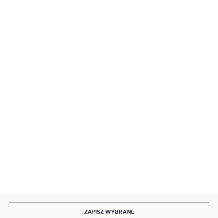
BEZPIECZNE PŁATNOŚCI
SZYBKA DOSTAWA
DOŁĄCZ DO NAS
ZAPISZ WYBRANE