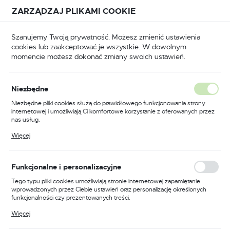
Przejdź do treści.
Przejdź do menu.
Przejdź do wyszukiwarki.
ZARZĄDZAJ PLIKAMI COOKIE
USTAWIENIA REGIONALNE
Szanujemy Twoją prywatność. Możesz zmienić ustawienia
cookies lub zaakceptować je wszystkie. W dowolnym
Lokalizacja
momencie możesz dokonać zmiany swoich ustawień.
Polska
Części zużywalne do palników spawalniczych MIG / MAG
Język
Części zużywalne do palników
Niezbędne
polski
spawalniczych MIG / MAG
Niezbędne pliki cookies służą do prawidłowego funkcjonowania strony
internetowej i umożliwiają Ci komfortowe korzystanie z oferowanych przez
Waluta
(113)
nas usług.
Polski złoty (PLN)
Pliki cookies odpowiadają na podejmowane przez Ciebie działania w celu
Więcej
m.in. dostosowania Twoich ustawień preferencji prywatności, logowania czy
wypełniania formularzy. Dzięki plikom cookies strona, z której korzystasz,
może działać bez zakłóceń.
ZAPISZ
Funkcjonalne i personalizacyjne
Tego typu pliki cookies umożliwiają stronie internetowej zapamiętanie
FILTRUJ
Domyślnie
wprowadzonych przez Ciebie ustawień oraz personalizację określonych
funkcjonalności czy prezentowanych treści.
Dzięki tym plikom cookies możemy zapewnić Ci większy komfort
Więcej
korzystania z funkcjonalności naszej strony poprzez dopasowanie jej do
Twoich indywidualnych preferencji. Wyrażenie zgody na funkcjonalne i