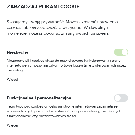
Przejdź do treści.
Przejdź do menu.
Przejdź do wyszukiwarki.
ZARZĄDZAJ PLIKAMI COOKIE
USTAWIENIA REGIONALNE
Szanujemy Twoją prywatność. Możesz zmienić ustawienia
cookies lub zaakceptować je wszystkie. W dowolnym
Lokalizacja
momencie możesz dokonać zmiany swoich ustawień.
Polska
Elektronarzędzia
Wkrętarki, wiertarko-wkrętarki
Język
Niezbędne
polski
Poprzedni
Następny
Niezbędne pliki cookies służą do prawidłowego funkcjonowania strony
internetowej i umożliwiają Ci komfortowe korzystanie z oferowanych przez
Waluta
nas usług.
Wiertarko-wkrętarka
Polski złoty (PLN)
Pliki cookies odpowiadają na podejmowane przez Ciebie działania w celu
Więcej
m.in. dostosowania Twoich ustawień preferencji prywatności, logowania czy
udarowa 18V XR Li-Ion
wypełniania formularzy. Dzięki plikom cookies strona, z której korzystasz,
może działać bez zakłóceń.
2x2,0Ah + walizka +
ZAPISZ
Funkcjonalne i personalizacyjne
ładowarka DeWalt
Tego typu pliki cookies umożliwiają stronie internetowej zapamiętanie
wprowadzonych przez Ciebie ustawień oraz personalizację określonych
DCD796D2
funkcjonalności czy prezentowanych treści.
Dzięki tym plikom cookies możemy zapewnić Ci większy komfort
Więcej
korzystania z funkcjonalności naszej strony poprzez dopasowanie jej do
Twoich indywidualnych preferencji. Wyrażenie zgody na funkcjonalne i