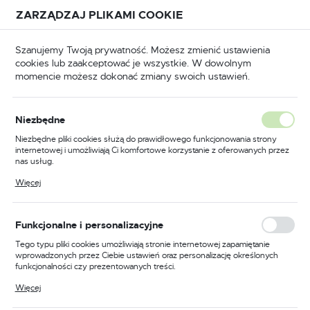
Przejdź do treści.
Przejdź do menu.
Przejdź do wyszukiwarki.
ZARZĄDZAJ PLIKAMI COOKIE
USTAWIENIA REGIONALNE
Szanujemy Twoją prywatność. Możesz zmienić ustawienia
cookies lub zaakceptować je wszystkie. W dowolnym
Lokalizacja
momencie możesz dokonać zmiany swoich ustawień.
Polska
Spawalnictwo
Zgrzewarki
Do gwoździ GZ
Język
Do gwoździ GZ
Niezbędne
(2)
polski
Niezbędne pliki cookies służą do prawidłowego funkcjonowania strony
internetowej i umożliwiają Ci komfortowe korzystanie z oferowanych przez
Waluta
nas usług.
Polski złoty (PLN)
Pliki cookies odpowiadają na podejmowane przez Ciebie działania w celu
Więcej
m.in. dostosowania Twoich ustawień preferencji prywatności, logowania czy
wypełniania formularzy. Dzięki plikom cookies strona, z której korzystasz,
może działać bez zakłóceń.
FILTRUJ
Domyślnie
ZAPISZ
Funkcjonalne i personalizacyjne
Tego typu pliki cookies umożliwiają stronie internetowej zapamiętanie
wprowadzonych przez Ciebie ustawień oraz personalizację określonych
funkcjonalności czy prezentowanych treści.
Dzięki tym plikom cookies możemy zapewnić Ci większy komfort
Więcej
korzystania z funkcjonalności naszej strony poprzez dopasowanie jej do
Twoich indywidualnych preferencji. Wyrażenie zgody na funkcjonalne i