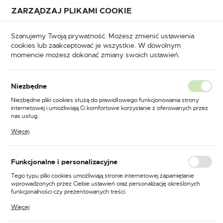
Przejdź do treści.
Przejdź do menu.
Przejdź do wyszukiwarki.
ZARZĄDZAJ PLIKAMI COOKIE
USTAWIENIA REGIONALNE
Szanujemy Twoją prywatność. Możesz zmienić ustawienia
cookies lub zaakceptować je wszystkie. W dowolnym
Lokalizacja
momencie możesz dokonać zmiany swoich ustawień.
Polska
czne
Do połączeń wieloprzewodowych, końcowych.
Język
Do połączeń
Niezbędne
polski
wieloprzewodowych,
Niezbędne pliki cookies służą do prawidłowego funkcjonowania strony
internetowej i umożliwiają Ci komfortowe korzystanie z oferowanych przez
końcowych.
Waluta
nas usług.
Polski złoty (PLN)
Pliki cookies odpowiadają na podejmowane przez Ciebie działania w celu
(5)
Więcej
m.in. dostosowania Twoich ustawień preferencji prywatności, logowania czy
wypełniania formularzy. Dzięki plikom cookies strona, z której korzystasz,
może działać bez zakłóceń.
ZAPISZ
Wysokiej jakości elementy do
Funkcjonalne i personalizacyjne
połączeń wieloprzewodowych
Tego typu pliki cookies umożliwiają stronie internetowej zapamiętanie
wprowadzonych przez Ciebie ustawień oraz personalizację określonych
funkcjonalności czy prezentowanych treści.
Dzięki tym plikom cookies możemy zapewnić Ci większy komfort
W sklepie internetowym delmet.pl znajduje się szeroki
Więcej
korzystania z funkcjonalności naszej strony poprzez dopasowanie jej do
wybór elementów
do połączeń wieloprzewodowych,
Twoich indywidualnych preferencji. Wyrażenie zgody na funkcjonalne i
końcowych
. Są to niezawodne produkty, które służą do