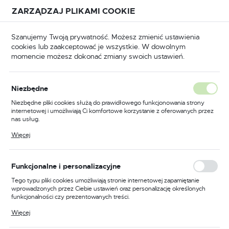
Przejdź do treści.
Przejdź do menu.
Przejdź do wyszukiwarki.
ZARZĄDZAJ PLIKAMI COOKIE
USTAWIENIA REGIONALNE
Szanujemy Twoją prywatność. Możesz zmienić ustawienia
cookies lub zaakceptować je wszystkie. W dowolnym
Lokalizacja
momencie możesz dokonać zmiany swoich ustawień.
Polska
Strona główna
Dom i ogród
Łopaty do węgla
Język
Niezbędne
polski
Poprzedni
Następny
Niezbędne pliki cookies służą do prawidłowego funkcjonowania strony
internetowej i umożliwiają Ci komfortowe korzystanie z oferowanych przez
Waluta
nas usług.
Łopatka mała do węgla z
Polski złoty (PLN)
Pliki cookies odpowiadają na podejmowane przez Ciebie działania w celu
Więcej
m.in. dostosowania Twoich ustawień preferencji prywatności, logowania czy
drewnianą rączką
wypełniania formularzy. Dzięki plikom cookies strona, z której korzystasz,
może działać bez zakłóceń.
ZAPISZ
Funkcjonalne i personalizacyjne
Tego typu pliki cookies umożliwiają stronie internetowej zapamiętanie
wprowadzonych przez Ciebie ustawień oraz personalizację określonych
funkcjonalności czy prezentowanych treści.
Dzięki tym plikom cookies możemy zapewnić Ci większy komfort
Więcej
korzystania z funkcjonalności naszej strony poprzez dopasowanie jej do
Twoich indywidualnych preferencji. Wyrażenie zgody na funkcjonalne i