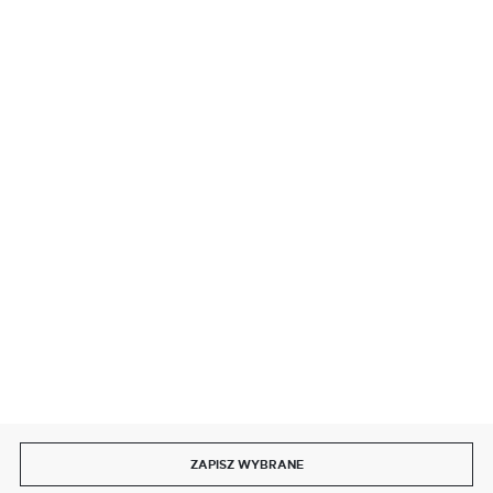
BEZPIECZNE PŁATNOŚCI
SZYBKA DOSTAWA
DOŁĄCZ DO NAS
ZAPISZ WYBRANE