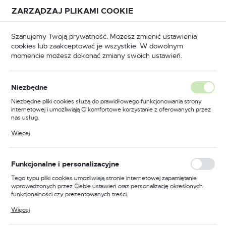
Przejdź do treści.
Przejdź do menu.
Przejdź do wyszukiwarki.
ZARZĄDZAJ PLIKAMI COOKIE
USTAWIENIA REGIONALNE
Szanujemy Twoją prywatność. Możesz zmienić ustawienia
cookies lub zaakceptować je wszystkie. W dowolnym
Lokalizacja
momencie możesz dokonać zmiany swoich ustawień.
Polska
Strona główna
Dom i ogród
Język
Dom i ogród
Niezbędne
(500)
polski
Niezbędne pliki cookies służą do prawidłowego funkcjonowania strony
internetowej i umożliwiają Ci komfortowe korzystanie z oferowanych przez
Waluta
nas usług.
Polski złoty (PLN)
Pliki cookies odpowiadają na podejmowane przez Ciebie działania w celu
Więcej
SKRZYNKI I WRZUTNIKI NA LISTY
PRZEDŁU
m.in. dostosowania Twoich ustawień preferencji prywatności, logowania czy
wypełniania formularzy. Dzięki plikom cookies strona, z której korzystasz,
może działać bez zakłóceń.
ZAPISZ
Funkcjonalne i personalizacyjne
Tego typu pliki cookies umożliwiają stronie internetowej zapamiętanie
wprowadzonych przez Ciebie ustawień oraz personalizację określonych
funkcjonalności czy prezentowanych treści.
FILTRUJ
Domyślnie
Dzięki tym plikom cookies możemy zapewnić Ci większy komfort
Więcej
korzystania z funkcjonalności naszej strony poprzez dopasowanie jej do
Twoich indywidualnych preferencji. Wyrażenie zgody na funkcjonalne i