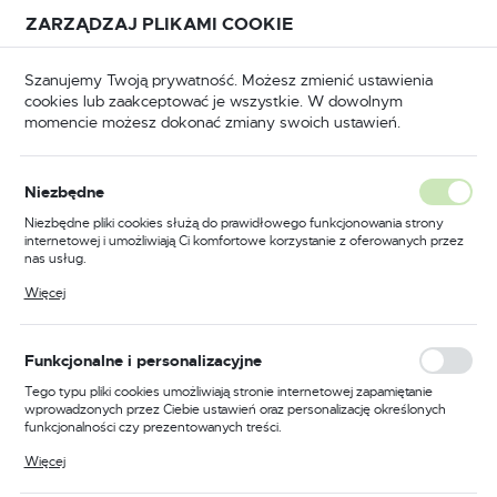
Przejdź do treści.
Przejdź do menu.
Przejdź do wyszukiwarki.
ZARZĄDZAJ PLIKAMI COOKIE
USTAWIENIA REGIONALNE
Szanujemy Twoją prywatność. Możesz zmienić ustawienia
cookies lub zaakceptować je wszystkie. W dowolnym
Lokalizacja
momencie możesz dokonać zmiany swoich ustawień.
Polska
główna
Okucia
Elektrozaczepy do drzwi i furtek
Język
Niezbędne
polski
Poprzedni
Następny
Niezbędne pliki cookies służą do prawidłowego funkcjonowania strony
internetowej i umożliwiają Ci komfortowe korzystanie z oferowanych przez
Waluta
nas usług.
Elektrozaczep niskoprądowy
Polski złoty (PLN)
Pliki cookies odpowiadają na podejmowane przez Ciebie działania w celu
Więcej
m.in. dostosowania Twoich ustawień preferencji prywatności, logowania czy
rewersyjny 12V DC HARTTE
wypełniania formularzy. Dzięki plikom cookies strona, z której korzystasz,
może działać bez zakłóceń.
S12R
ZAPISZ
Funkcjonalne i personalizacyjne
Tego typu pliki cookies umożliwiają stronie internetowej zapamiętanie
wprowadzonych przez Ciebie ustawień oraz personalizację określonych
funkcjonalności czy prezentowanych treści.
Dzięki tym plikom cookies możemy zapewnić Ci większy komfort
Więcej
korzystania z funkcjonalności naszej strony poprzez dopasowanie jej do
Twoich indywidualnych preferencji. Wyrażenie zgody na funkcjonalne i