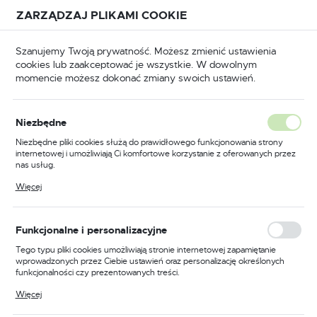
Przejdź do treści.
Przejdź do menu.
Przejdź do wyszukiwarki.
ZARZĄDZAJ PLIKAMI COOKIE
USTAWIENIA REGIONALNE
Szanujemy Twoją prywatność. Możesz zmienić ustawienia
cookies lub zaakceptować je wszystkie. W dowolnym
Lokalizacja
momencie możesz dokonać zmiany swoich ustawień.
Polska
główna
Okucia
Elektrozaczepy do drzwi i furtek
Język
Niezbędne
polski
Poprzedni
Następny
Niezbędne pliki cookies służą do prawidłowego funkcjonowania strony
internetowej i umożliwiają Ci komfortowe korzystanie z oferowanych przez
Waluta
nas usług.
Elektrozaczep R2 12V AC/DC
Polski złoty (PLN)
Pliki cookies odpowiadają na podejmowane przez Ciebie działania w celu
Więcej
m.in. dostosowania Twoich ustawień preferencji prywatności, logowania czy
podstawowy, lewy ELP
wypełniania formularzy. Dzięki plikom cookies strona, z której korzystasz,
może działać bez zakłóceń.
ZAPISZ
Funkcjonalne i personalizacyjne
Tego typu pliki cookies umożliwiają stronie internetowej zapamiętanie
wprowadzonych przez Ciebie ustawień oraz personalizację określonych
funkcjonalności czy prezentowanych treści.
Dzięki tym plikom cookies możemy zapewnić Ci większy komfort
Więcej
korzystania z funkcjonalności naszej strony poprzez dopasowanie jej do
Twoich indywidualnych preferencji. Wyrażenie zgody na funkcjonalne i