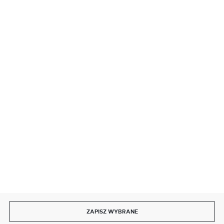
BEZPIECZNE PŁATNOŚCI
SZYBKA DOSTAWA
DOŁĄCZ DO NAS
ZAPISZ WYBRANE