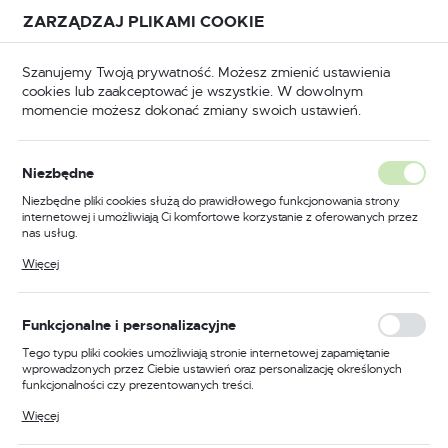
Przejdź do treści.
Przejdź do menu.
Przejdź do wyszukiwarki.
ZARZĄDZAJ PLIKAMI COOKIE
USTAWIENIA REGIONALNE
Szanujemy Twoją prywatność. Możesz zmienić ustawienia
cookies lub zaakceptować je wszystkie. W dowolnym
Lokalizacja
momencie możesz dokonać zmiany swoich ustawień.
Polska
ezy trzpieniowe DIA
Frezy DIA TOP eco z łożyskiem
Język
Frezy DIA TOP eco z
Niezbędne
polski
łożyskiem
Niezbędne pliki cookies służą do prawidłowego funkcjonowania strony
internetowej i umożliwiają Ci komfortowe korzystanie z oferowanych przez
Waluta
(3)
nas usług.
Polski złoty (PLN)
Pliki cookies odpowiadają na podejmowane przez Ciebie działania w celu
Więcej
m.in. dostosowania Twoich ustawień preferencji prywatności, logowania czy
wypełniania formularzy. Dzięki plikom cookies strona, z której korzystasz,
Profesjonalne Narzędzia do
może działać bez zakłóceń.
ZAPISZ
Precyzyjnego Frezowania
Funkcjonalne i personalizacyjne
Tego typu pliki cookies umożliwiają stronie internetowej zapamiętanie
wprowadzonych przez Ciebie ustawień oraz personalizację określonych
W dzisiejszych czasach, kiedy precyzja i dokładność są
funkcjonalności czy prezentowanych treści.
kluczowe, frezy DIA TOP eco z łożyskiem stają się
Dzięki tym plikom cookies możemy zapewnić Ci większy komfort
Więcej
niezbędnym narzędziem dla każdego profesjonalisty. Te
korzystania z funkcjonalności naszej strony poprzez dopasowanie jej do
Twoich indywidualnych preferencji. Wyrażenie zgody na funkcjonalne i
wysokiej jakości narzędzia, znane również jako
narzędzia