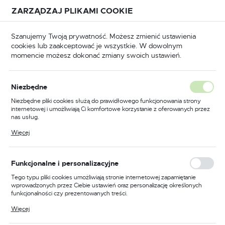
Przejdź do treści.
Przejdź do menu.
Przejdź do wyszukiwarki.
ZARZĄDZAJ PLIKAMI COOKIE
USTAWIENIA REGIONALNE
Szanujemy Twoją prywatność. Możesz zmienić ustawienia
cookies lub zaakceptować je wszystkie. W dowolnym
Lokalizacja
momencie możesz dokonać zmiany swoich ustawień.
Polska
towe CNC do ramek drzwi meblowych z łożyskiem dolnym
Język
Frezy kształtowe CNC do
Niezbędne
polski
ramek drzwi meblowych z
Niezbędne pliki cookies służą do prawidłowego funkcjonowania strony
internetowej i umożliwiają Ci komfortowe korzystanie z oferowanych przez
łożyskiem dolnym
Waluta
nas usług.
Polski złoty (PLN)
Pliki cookies odpowiadają na podejmowane przez Ciebie działania w celu
(6)
Więcej
m.in. dostosowania Twoich ustawień preferencji prywatności, logowania czy
wypełniania formularzy. Dzięki plikom cookies strona, z której korzystasz,
może działać bez zakłóceń.
ZAPISZ
Profesjonalne Frezy
Funkcjonalne i personalizacyjne
Kształtowe CNC
Tego typu pliki cookies umożliwiają stronie internetowej zapamiętanie
wprowadzonych przez Ciebie ustawień oraz personalizację określonych
funkcjonalności czy prezentowanych treści.
Dzięki tym plikom cookies możemy zapewnić Ci większy komfort
W świecie precyzyjnej obróbki drewna, frezy kształtowe
Więcej
korzystania z funkcjonalności naszej strony poprzez dopasowanie jej do
CNC do ramek drzwi meblowych z łożyskiem dolnym są
Twoich indywidualnych preferencji. Wyrażenie zgody na funkcjonalne i
niezastąpionym narzędziem. Te specjalistyczne elementy,