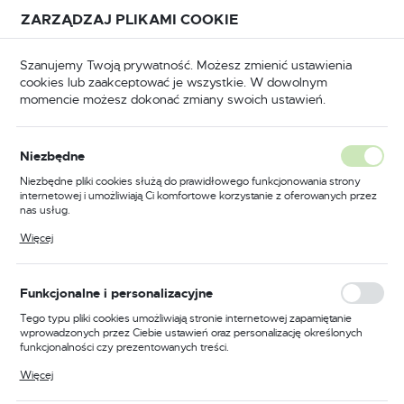
Przejdź do treści.
Przejdź do menu.
Przejdź do wyszukiwarki.
ZARZĄDZAJ PLIKAMI COOKIE
USTAWIENIA REGIONALNE
Szanujemy Twoją prywatność. Możesz zmienić ustawienia
cookies lub zaakceptować je wszystkie. W dowolnym
Lokalizacja
momencie możesz dokonać zmiany swoich ustawień.
Polska
Strona główna
Gamar
Język
Gamar
Niezbędne
(321)
polski
Niezbędne pliki cookies służą do prawidłowego funkcjonowania strony
internetowej i umożliwiają Ci komfortowe korzystanie z oferowanych przez
Waluta
nas usług.
Polski złoty (PLN)
Pliki cookies odpowiadają na podejmowane przez Ciebie działania w celu
Więcej
m.in. dostosowania Twoich ustawień preferencji prywatności, logowania czy
wypełniania formularzy. Dzięki plikom cookies strona, z której korzystasz,
może działać bez zakłóceń.
FILTRUJ
Domyślnie
ZAPISZ
Funkcjonalne i personalizacyjne
Tego typu pliki cookies umożliwiają stronie internetowej zapamiętanie
wprowadzonych przez Ciebie ustawień oraz personalizację określonych
funkcjonalności czy prezentowanych treści.
Dzięki tym plikom cookies możemy zapewnić Ci większy komfort
Więcej
korzystania z funkcjonalności naszej strony poprzez dopasowanie jej do
Twoich indywidualnych preferencji. Wyrażenie zgody na funkcjonalne i