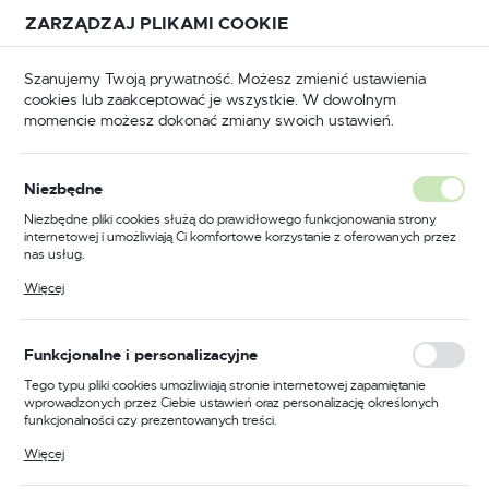
Przejdź do treści.
Przejdź do menu.
Przejdź do wyszukiwarki.
ZARZĄDZAJ PLIKAMI COOKIE
USTAWIENIA REGIONALNE
Szanujemy Twoją prywatność. Możesz zmienić ustawienia
cookies lub zaakceptować je wszystkie. W dowolnym
Lokalizacja
momencie możesz dokonać zmiany swoich ustawień.
Polska
Strona główna
Gerda
Język
Gerda
Niezbędne
(653)
polski
Niezbędne pliki cookies służą do prawidłowego funkcjonowania strony
internetowej i umożliwiają Ci komfortowe korzystanie z oferowanych przez
Waluta
nas usług.
Polski złoty (PLN)
Pliki cookies odpowiadają na podejmowane przez Ciebie działania w celu
Więcej
m.in. dostosowania Twoich ustawień preferencji prywatności, logowania czy
wypełniania formularzy. Dzięki plikom cookies strona, z której korzystasz,
może działać bez zakłóceń.
FILTRUJ
Domyślnie
ZAPISZ
Funkcjonalne i personalizacyjne
Tego typu pliki cookies umożliwiają stronie internetowej zapamiętanie
wprowadzonych przez Ciebie ustawień oraz personalizację określonych
funkcjonalności czy prezentowanych treści.
PROMOCJA
Dzięki tym plikom cookies możemy zapewnić Ci większy komfort
Więcej
korzystania z funkcjonalności naszej strony poprzez dopasowanie jej do
Twoich indywidualnych preferencji. Wyrażenie zgody na funkcjonalne i