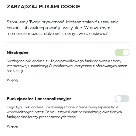
Przejdź do treści.
Przejdź do menu.
Przejdź do wyszukiwarki.
ZARZĄDZAJ PLIKAMI COOKIE
USTAWIENIA REGIONALNE
Szanujemy Twoją prywatność. Możesz zmienić ustawienia
cookies lub zaakceptować je wszystkie. W dowolnym
Lokalizacja
momencie możesz dokonać zmiany swoich ustawień.
Polska
puszczane
Zamki wpuszczane do drzwi drewnianych
Język
Niezbędne
polski
Poprzedni
Następny
Niezbędne pliki cookies służą do prawidłowego funkcjonowania strony
internetowej i umożliwiają Ci komfortowe korzystanie z oferowanych przez
Waluta
nas usług.
Zamek do drzwi 90/50
Polski złoty (PLN)
Pliki cookies odpowiadają na podejmowane przez Ciebie działania w celu
Więcej
m.in. dostosowania Twoich ustawień preferencji prywatności, logowania czy
wpuszczany na wkładkę
wypełniania formularzy. Dzięki plikom cookies strona, z której korzystasz,
może działać bez zakłóceń.
bębenkową Gerda ZW 3000
ZAPISZ
Funkcjonalne i personalizacyjne
Tego typu pliki cookies umożliwiają stronie internetowej zapamiętanie
wprowadzonych przez Ciebie ustawień oraz personalizację określonych
funkcjonalności czy prezentowanych treści.
Dzięki tym plikom cookies możemy zapewnić Ci większy komfort
Więcej
korzystania z funkcjonalności naszej strony poprzez dopasowanie jej do
Twoich indywidualnych preferencji. Wyrażenie zgody na funkcjonalne i