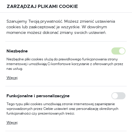
Przejdź do treści.
Przejdź do menu.
Przejdź do wyszukiwarki.
ZARZĄDZAJ PLIKAMI COOKIE
USTAWIENIA REGIONALNE
Szanujemy Twoją prywatność. Możesz zmienić ustawienia
cookies lub zaakceptować je wszystkie. W dowolnym
Lokalizacja
momencie możesz dokonać zmiany swoich ustawień.
Polska
ice frezerskie
Głowice strugarskie /sześcionożowe/
Język
Głowice strugarskie
Niezbędne
polski
/sześcionożowe/
Niezbędne pliki cookies służą do prawidłowego funkcjonowania strony
internetowej i umożliwiają Ci komfortowe korzystanie z oferowanych przez
Waluta
(1)
nas usług.
Polski złoty (PLN)
Pliki cookies odpowiadają na podejmowane przez Ciebie działania w celu
Więcej
m.in. dostosowania Twoich ustawień preferencji prywatności, logowania czy
wypełniania formularzy. Dzięki plikom cookies strona, z której korzystasz,
Profesjonalne Głowice
może działać bez zakłóceń.
ZAPISZ
Strugarskie
Funkcjonalne i personalizacyjne
Tego typu pliki cookies umożliwiają stronie internetowej zapamiętanie
wprowadzonych przez Ciebie ustawień oraz personalizację określonych
Delmet.pl oferuje szeroki wybór profesjonalnych
głowic
funkcjonalności czy prezentowanych treści.
strugarskich
, które są niezbędnym elementem
Dzięki tym plikom cookies możemy zapewnić Ci większy komfort
Więcej
wyposażenia każdego warsztatu. Te niezawodne narzędzia
korzystania z funkcjonalności naszej strony poprzez dopasowanie jej do
Twoich indywidualnych preferencji. Wyrażenie zgody na funkcjonalne i
są nie tylko wytrzymałe, ale także precyzyjne, dzięki