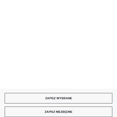
BEZPIECZNE PŁATNOŚCI
SZYBKA DOSTAWA
DOŁĄCZ DO NAS
ZAPISZ WYBRANE
Copyright by delmet.pl
ZAPISZ NIEZBĘDNE
Agencja interaktywna
[ti]
Powered by
2ClickShop®