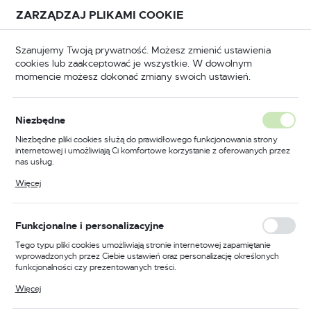
Przejdź do treści.
Przejdź do menu.
Przejdź do wyszukiwarki.
ZARZĄDZAJ PLIKAMI COOKIE
USTAWIENIA REGIONALNE
Szanujemy Twoją prywatność. Możesz zmienić ustawienia
cookies lub zaakceptować je wszystkie. W dowolnym
Lokalizacja
momencie możesz dokonać zmiany swoich ustawień.
Polska
miarowe
Pomiary warsztatowe
Grubościomierze
Język
Grubościomierze
Niezbędne
(8)
polski
Niezbędne pliki cookies służą do prawidłowego funkcjonowania strony
internetowej i umożliwiają Ci komfortowe korzystanie z oferowanych przez
Waluta
nas usług.
Wysokiej jakości narzędzia
Polski złoty (PLN)
Pliki cookies odpowiadają na podejmowane przez Ciebie działania w celu
Więcej
pomiarowe
m.in. dostosowania Twoich ustawień preferencji prywatności, logowania czy
wypełniania formularzy. Dzięki plikom cookies strona, z której korzystasz,
może działać bez zakłóceń.
ZAPISZ
Funkcjonalne i personalizacyjne
W profesjonalnym warsztacie nie może zabraknąć
precyzyjnych narzędzi pomiarowych.
Grubościomierze
to
Tego typu pliki cookies umożliwiają stronie internetowej zapamiętanie
jedne z nich. Służą do określania grubości różnych
wprowadzonych przez Ciebie ustawień oraz personalizację określonych
funkcjonalności czy prezentowanych treści.
materiałów, takich jak blachy, folie, papier czy tworzywa
sztuczne. Są niezastąpione w przemyśle, budownictwie,
Dzięki tym plikom cookies możemy zapewnić Ci większy komfort
Więcej
korzystania z funkcjonalności naszej strony poprzez dopasowanie jej do
rzemiośle i metalurgii.
Twoich indywidualnych preferencji. Wyrażenie zgody na funkcjonalne i