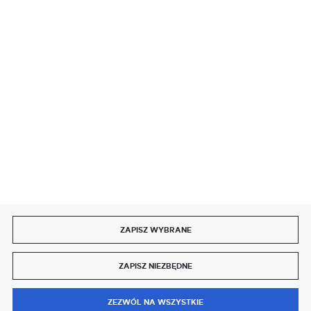
SZYBKA DOSTAWA
DOŁĄCZ DO NAS
ZAPISZ WYBRANE
Copyright by delmet.pl
ZAPISZ NIEZBĘDNE
Agencja interaktywna
[ti]
Powered by
2ClickShop®
0
ZEZWÓL NA WSZYSTKIE
MENU
SZUKAJ
SCHOWEK
MOJE KONTO
KOSZYK