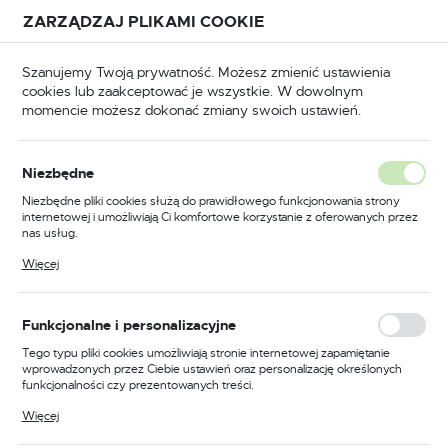
Przejdź do treści.
Przejdź do menu.
Przejdź do wyszukiwarki.
ZARZĄDZAJ PLIKAMI COOKIE
USTAWIENIA REGIONALNE
Szanujemy Twoją prywatność. Możesz zmienić ustawienia
cookies lub zaakceptować je wszystkie. W dowolnym
Lokalizacja
momencie możesz dokonać zmiany swoich ustawień.
Polska
sy
Hydrauliczna prasa prostująca, napędzana silnikiem
Język
Hydrauliczna prasa prostująca,
Niezbędne
polski
napędzana silnikiem
Niezbędne pliki cookies służą do prawidłowego funkcjonowania strony
internetowej i umożliwiają Ci komfortowe korzystanie z oferowanych przez
Waluta
(2)
nas usług.
Polski złoty (PLN)
Pliki cookies odpowiadają na podejmowane przez Ciebie działania w celu
Więcej
m.in. dostosowania Twoich ustawień preferencji prywatności, logowania czy
wypełniania formularzy. Dzięki plikom cookies strona, z której korzystasz,
może działać bez zakłóceń.
ZAPISZ
Funkcjonalne i personalizacyjne
Tego typu pliki cookies umożliwiają stronie internetowej zapamiętanie
FILTRUJ
Domyślnie
wprowadzonych przez Ciebie ustawień oraz personalizację określonych
funkcjonalności czy prezentowanych treści.
Dzięki tym plikom cookies możemy zapewnić Ci większy komfort
Więcej
korzystania z funkcjonalności naszej strony poprzez dopasowanie jej do
Twoich indywidualnych preferencji. Wyrażenie zgody na funkcjonalne i
PROMOCJA