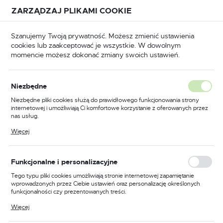
Przejdź do treści.
Przejdź do menu.
Przejdź do wyszukiwarki.
ZARZĄDZAJ PLIKAMI COOKIE
USTAWIENIA REGIONALNE
Szanujemy Twoją prywatność. Możesz zmienić ustawienia
cookies lub zaakceptować je wszystkie. W dowolnym
Lokalizacja
momencie możesz dokonać zmiany swoich ustawień.
Polska
asy
Hydrauliczne prasy ramowe, napędzane silnikiem
Język
Hydrauliczne prasy ramowe,
Niezbędne
polski
napędzane silnikiem
Niezbędne pliki cookies służą do prawidłowego funkcjonowania strony
internetowej i umożliwiają Ci komfortowe korzystanie z oferowanych przez
Waluta
(8)
nas usług.
Polski złoty (PLN)
Pliki cookies odpowiadają na podejmowane przez Ciebie działania w celu
Więcej
m.in. dostosowania Twoich ustawień preferencji prywatności, logowania czy
wypełniania formularzy. Dzięki plikom cookies strona, z której korzystasz,
może działać bez zakłóceń.
ZAPISZ
Funkcjonalne i personalizacyjne
Tego typu pliki cookies umożliwiają stronie internetowej zapamiętanie
FILTRUJ
Domyślnie
wprowadzonych przez Ciebie ustawień oraz personalizację określonych
funkcjonalności czy prezentowanych treści.
Dzięki tym plikom cookies możemy zapewnić Ci większy komfort
Więcej
korzystania z funkcjonalności naszej strony poprzez dopasowanie jej do
Twoich indywidualnych preferencji. Wyrażenie zgody na funkcjonalne i