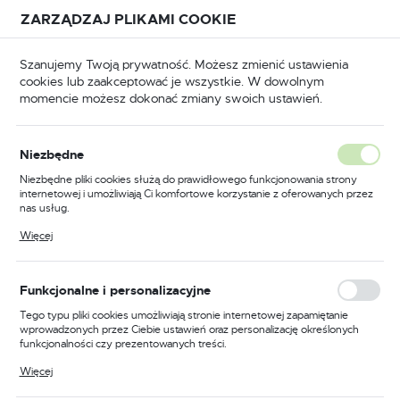
Przejdź do treści.
Przejdź do menu.
Przejdź do wyszukiwarki.
ZARZĄDZAJ PLIKAMI COOKIE
USTAWIENIA REGIONALNE
Szanujemy Twoją prywatność. Możesz zmienić ustawienia
cookies lub zaakceptować je wszystkie. W dowolnym
Lokalizacja
momencie możesz dokonać zmiany swoich ustawień.
Polska
e
Akcesoria
IDEAL
INDUCTOR: 1.5 / 2000
Język
INDUCTOR: 1.5 / 2000
Niezbędne
(23)
polski
Niezbędne pliki cookies służą do prawidłowego funkcjonowania strony
internetowej i umożliwiają Ci komfortowe korzystanie z oferowanych przez
Waluta
nas usług.
Polski złoty (PLN)
Pliki cookies odpowiadają na podejmowane przez Ciebie działania w celu
Więcej
m.in. dostosowania Twoich ustawień preferencji prywatności, logowania czy
wypełniania formularzy. Dzięki plikom cookies strona, z której korzystasz,
może działać bez zakłóceń.
FILTRUJ
Domyślnie
ZAPISZ
Funkcjonalne i personalizacyjne
Tego typu pliki cookies umożliwiają stronie internetowej zapamiętanie
wprowadzonych przez Ciebie ustawień oraz personalizację określonych
funkcjonalności czy prezentowanych treści.
PROMOCJA
Dzięki tym plikom cookies możemy zapewnić Ci większy komfort
Więcej
korzystania z funkcjonalności naszej strony poprzez dopasowanie jej do
Twoich indywidualnych preferencji. Wyrażenie zgody na funkcjonalne i