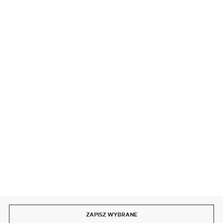
BEZPIECZNE PŁATNOŚCI
SZYBKA DOSTAWA
DOŁĄCZ DO NAS
ZAPISZ WYBRANE