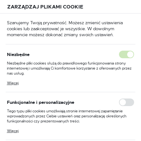
Przejdź do treści.
Przejdź do menu.
Przejdź do wyszukiwarki.
ZARZĄDZAJ PLIKAMI COOKIE
USTAWIENIA REGIONALNE
Szanujemy Twoją prywatność. Możesz zmienić ustawienia
cookies lub zaakceptować je wszystkie. W dowolnym
Lokalizacja
momencie możesz dokonać zmiany swoich ustawień.
Polska
Strona główna
Okucia
Kłódki
Kłódki Gerda
Język
Kłódki Gerda
Niezbędne
(104)
polski
Niezbędne pliki cookies służą do prawidłowego funkcjonowania strony
internetowej i umożliwiają Ci komfortowe korzystanie z oferowanych przez
Waluta
nas usług.
Bezpieczeństwo gwarantowane
Polski złoty (PLN)
Pliki cookies odpowiadają na podejmowane przez Ciebie działania w celu
Więcej
przez zabezpieczenia Gerda
m.in. dostosowania Twoich ustawień preferencji prywatności, logowania czy
wypełniania formularzy. Dzięki plikom cookies strona, z której korzystasz,
może działać bez zakłóceń.
ZAPISZ
Funkcjonalne i personalizacyjne
Bezpieczeństwo i niezawodność z
zabezpieczeniami Gerda
Tego typu pliki cookies umożliwiają stronie internetowej zapamiętanie
wprowadzonych przez Ciebie ustawień oraz personalizację określonych
funkcjonalności czy prezentowanych treści.
Dzięki tym plikom cookies możemy zapewnić Ci większy komfort
Zabezpieczenia Gerda to synonim
bezpieczeństwa
i
Więcej
korzystania z funkcjonalności naszej strony poprzez dopasowanie jej do
niezawodności
. Są one powszechnie uważane za jedne z
Twoich indywidualnych preferencji. Wyrażenie zgody na funkcjonalne i
najlepszych na rynku, oferując wytrzymałość na próby