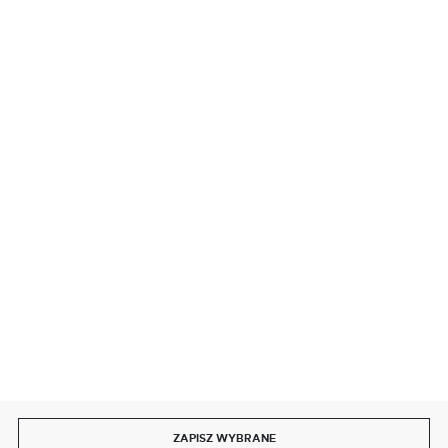
BEZPIECZNE PŁATNOŚCI
SZYBKA DOSTAWA
DOŁĄCZ DO NAS
ZAPISZ WYBRANE