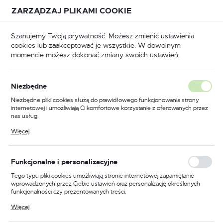
Przejdź do treści.
Przejdź do menu.
Przejdź do wyszukiwarki.
ZARZĄDZAJ PLIKAMI COOKIE
USTAWIENIA REGIONALNE
Szanujemy Twoją prywatność. Możesz zmienić ustawienia
cookies lub zaakceptować je wszystkie. W dowolnym
Lokalizacja
momencie możesz dokonać zmiany swoich ustawień.
Polska
ucia
Klucze do zamków i kłódek
Klucze nacięte
Język
Klucze nacięte
Niezbędne
(41)
polski
Niezbędne pliki cookies służą do prawidłowego funkcjonowania strony
internetowej i umożliwiają Ci komfortowe korzystanie z oferowanych przez
Waluta
nas usług.
Specyfika kluczy naciętych
Polski złoty (PLN)
Pliki cookies odpowiadają na podejmowane przez Ciebie działania w celu
Więcej
m.in. dostosowania Twoich ustawień preferencji prywatności, logowania czy
wypełniania formularzy. Dzięki plikom cookies strona, z której korzystasz,
W świecie okuć,
klucze nacięte
są rozpoznawalne dzięki
może działać bez zakłóceń.
ZAPISZ
swojej charakterystycznej budowie - ząbków naciętych na
Funkcjonalne i personalizacyjne
dolnej krawędzi produktu. Precyzyjnie wycięte rowki w
Tego typu pliki cookies umożliwiają stronie internetowej zapamiętanie
kluczu ustawiają zapadki zamka w odpowiedniej pozycji, co
wprowadzonych przez Ciebie ustawień oraz personalizację określonych
umożliwia obrót bębenka i przesunięcie zasuwki
funkcjonalności czy prezentowanych treści.
zamykającej.
Dzięki tym plikom cookies możemy zapewnić Ci większy komfort
Więcej
korzystania z funkcjonalności naszej strony poprzez dopasowanie jej do
Twoich indywidualnych preferencji. Wyrażenie zgody na funkcjonalne i