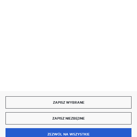
SZYBKA DOSTAWA
DOŁĄCZ DO NAS
ZAPISZ WYBRANE
Copyright by delmet.pl
ZAPISZ NIEZBĘDNE
Agencja interaktywna
[ti]
Powered by
2ClickShop®
0
ZEZWÓL NA WSZYSTKIE
MENU