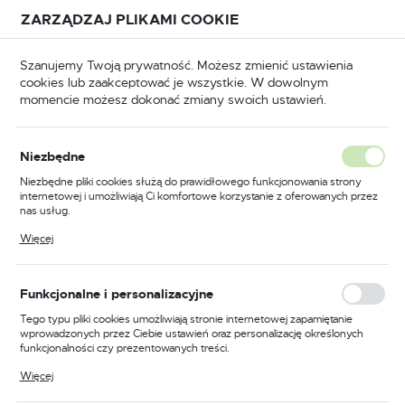
Przejdź do treści.
Przejdź do menu.
Przejdź do wyszukiwarki.
ZARZĄDZAJ PLIKAMI COOKIE
USTAWIENIA REGIONALNE
Szanujemy Twoją prywatność. Możesz zmienić ustawienia
cookies lub zaakceptować je wszystkie. W dowolnym
Lokalizacja
momencie możesz dokonać zmiany swoich ustawień.
Polska
ucze oczkowe
Klucze oczkowe odgięte i odsadzone
Język
Klucze oczkowe odgięte i
Niezbędne
polski
odsadzone
Niezbędne pliki cookies służą do prawidłowego funkcjonowania strony
internetowej i umożliwiają Ci komfortowe korzystanie z oferowanych przez
Waluta
(89)
nas usług.
Polski złoty (PLN)
Pliki cookies odpowiadają na podejmowane przez Ciebie działania w celu
Więcej
m.in. dostosowania Twoich ustawień preferencji prywatności, logowania czy
wypełniania formularzy. Dzięki plikom cookies strona, z której korzystasz,
Specjalistyczne narzędzia dla
może działać bez zakłóceń.
ZAPISZ
profesjonalistów
Funkcjonalne i personalizacyjne
Tego typu pliki cookies umożliwiają stronie internetowej zapamiętanie
wprowadzonych przez Ciebie ustawień oraz personalizację określonych
W świecie profesjonalnych narzędzi, szczególną rolę
funkcjonalności czy prezentowanych treści.
odgrywają klucze specjalistyczne. Wśród nich
odgięte i
Dzięki tym plikom cookies możemy zapewnić Ci większy komfort
Więcej
odsadzone klucze oczkowe
stanowią niezastąpioną
korzystania z funkcjonalności naszej strony poprzez dopasowanie jej do
Twoich indywidualnych preferencji. Wyrażenie zgody na funkcjonalne i
pomoc w pracy w trudno dostępnych miejscach.