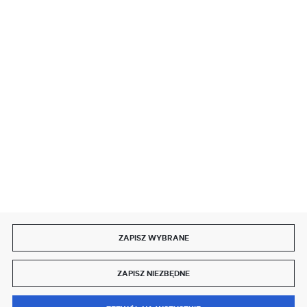
BEZPIECZNE PŁATNOŚCI
SZYBKA DOSTAWA
DOŁĄCZ DO NAS
ZAPISZ WYBRANE
Copyright by delmet.pl
ZAPISZ NIEZBĘDNE
Agencja interaktywna
[ti]
Powered by
2ClickShop®
0